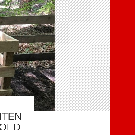
ITEN
GOED