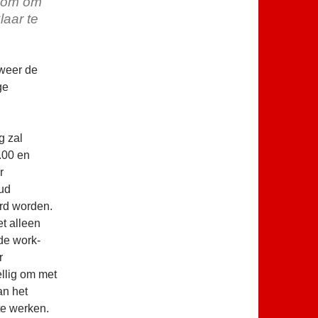
lkom om
aar te
 weer de
ge
g zal
.00 en
r
ud
rd worden.
et alleen
de work-
r
llig om met
an het
te werken.