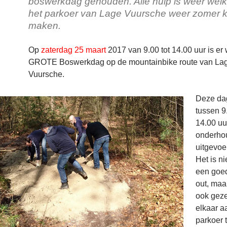
boswerkdag gehouden. Alle hulp is weer we
het parkoer van Lage Vuursche weer zomer kl
maken.
Op
zaterdag 25 maart
2017 van 9.00 tot 14.00 uur is er
GROTE Boswerkdag op de mountainbike route van La
Vuursche.
Deze da
tussen 9
14.00 uu
onderho
uitgevoe
Het is ni
een goe
out, maa
ook geze
elkaar a
parkoer 