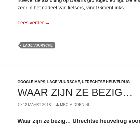
hoewel de afsluiting op Baarns grondgebied ligt. De afsl
zeer in het nadeel van fietsers, vindt GroenLinks.
Lees verder
Ergernis over afsluiten fietsroute op land
→
LAGE VUURSCHE
GOOGLE MAPS
,
LAGE VUURSCHE
,
UTRECHTSE HEUVELRUG
WAAR ZIJN ZE BEZIG…
12 MAART 2018
MBC MIDDEN NL
Waar zijn ze bezig… Utrechtse heuvelrug voo