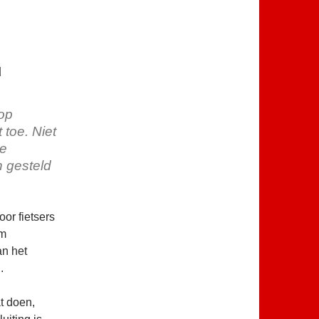
d
 op
toe. Niet
ze
n gesteld
or fietsers
um
an het
.
t doen,