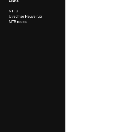
LINKS
NTFU
Utrechtse Heuvelrug
MTB routes