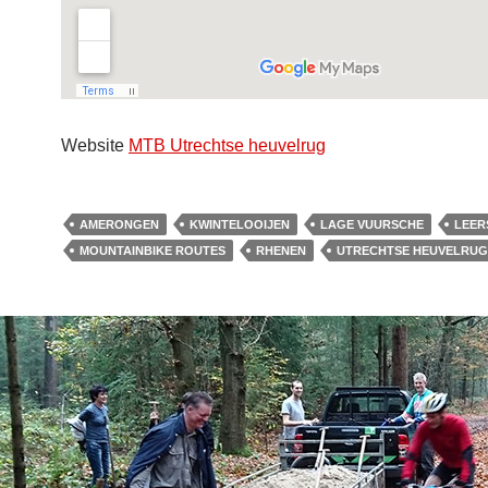
Website
MTB Utrechtse heuvelrug
AMERONGEN
KWINTELOOIJEN
LAGE VUURSCHE
LEER
MOUNTAINBIKE ROUTES
RHENEN
UTRECHTSE HEUVELRUG