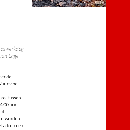
 boswerkdag
 van Lage
eer de
Vuursche.
 zal tussen
14.00 uur
ud
rd worden.
et alleen een