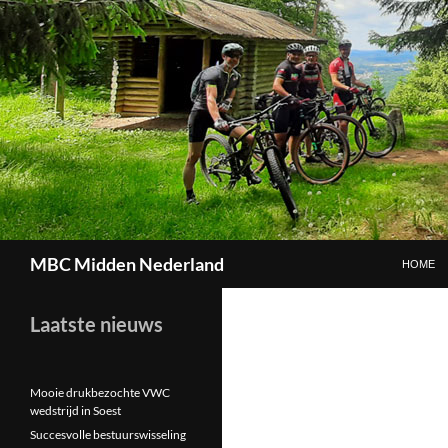
GA NAAR
Zoeken
MBC Midden Nederland
HOME
Laatste nieuws
Mooie drukbezochte VWC
wedstrijd in Soest
Succesvolle bestuurswisseling