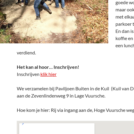
goede wo
maar ook
met elka
parkoer 
En dan is
koffie en
een lunc
verdiend.
Het kan al hoor… Inschrijven!
Inschrijven
klik hier
We verzamelen bij Paviljoen Buiten in de Kuil (Kuil van 
aan de Zevenlindenweg 9 in Lage Vuursche.
Hoe kom je hier: Rij via ingang aan de, Hoge Vuursche weg