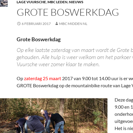
LAGE VUURSCHE
,
MBC LEDEN
,
NIEUWS
GROTE BOSWERKDAG
6 FEBRUARI 2017
MBC MIDDEN NL
Grote Boswerkdag
Op elke laatste zaterdag van maart wordt de Grote
gehouden. Alle hulp is weer welkom om het parkoer
Vuursche weer zomer klaar te maken.
Op
zaterdag 25 maart
2017 van 9.00 tot 14.00 uur is er w
GROTE Boswerkdag op de mountainbike route van Lage 
Deze dag
9.00 en 
onderho
uitgevoe
Het is ni