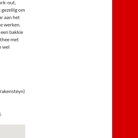
rk-out,
 gezellig om
ar aan het
te werken.
 een bakkie
 thee met
h wel
Drakensteyn)
.