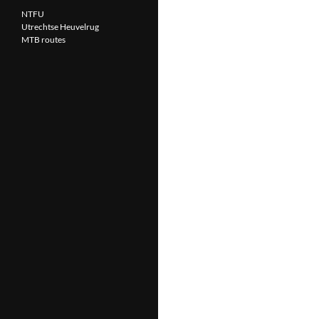
NTFU
Utrechtse Heuvelrug
MTB routes