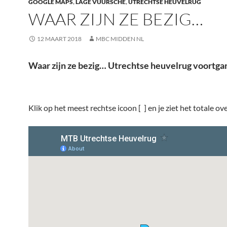
GOOGLE MAPS
,
LAGE VUURSCHE
,
UTRECHTSE HEUVELRUG
WAAR ZIJN ZE BEZIG…
12 MAART 2018
MBC MIDDEN NL
Waar zijn ze bezig… Utrechtse heuvelrug voortga
Klik op het meest rechtse icoon [ ] en je ziet het totale ove