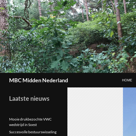
GA NAAR
Zoeken
MBC Midden Nederland
HOME
Laatste nieuws
Mooie drukbezochte VWC
wedstrijd in Soest
Succesvolle bestuurswisseling