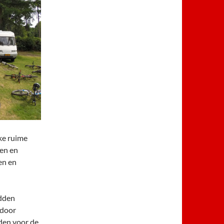
ke ruime
ten en
en en
idden
rdoor
den voor de