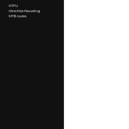
NTFU
Utrechtse Heuvelrug
MTB routes