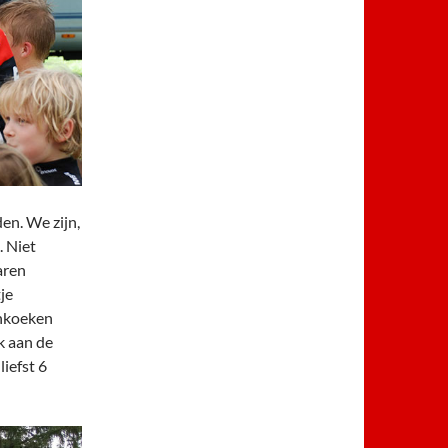
den. We zijn,
. Niet
aren
je
enkoeken
k aan de
iefst 6