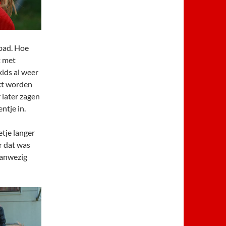
bad. Hoe
t met
kids al weer
ikt worden
 later zagen
ntje in.
tje langer
r dat was
aanwezig