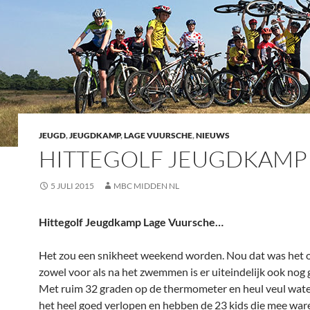
JEUGD
,
JEUGDKAMP
,
LAGE VUURSCHE
,
NIEUWS
HITTEGOLF JEUGDKAMP
5 JULI 2015
MBC MIDDEN NL
Hittegolf Jeugdkamp Lage Vuursche…
Het zou een snikheet weekend worden. Nou dat was het
zowel voor als na het zwemmen is er uiteindelijk ook nog g
Met ruim 32 graden op de thermometer en heul veul water
het heel goed verlopen en hebben de 23 kids die mee war