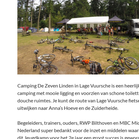
Camping De Zeven Linden in Lage Vuursche is een heerlij
camping met mooie ligging en voorzien van schone toilet
douche ruimtes. Je kunt de route van Lage Vuursche fiets
uitwijken naar Anna’s Hoeve en de Zuiderheide.
Begeleiders, trainers, ouders, RWP Bilthoven en MBC M
Nederland super bedankt voor de inzet en middelen waa
dit Jeugdkamp voor het 2e jaar een groot succes is gewor