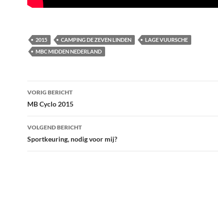
2015
CAMPING DE ZEVEN LINDEN
LAGE VUURSCHE
MBC MIDDEN NEDERLAND
VORIG BERICHT
Bericht
MB Cyclo 2015
navigatie
VOLGEND BERICHT
Sportkeuring, nodig voor mij?