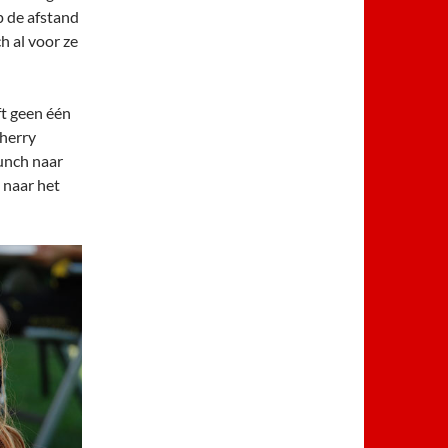
p de afstand
h al voor ze
t geen één
cherry
unch naar
 naar het