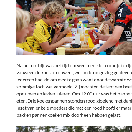
Na het ontbijt was het tijd om weer een klein rondje te rij
vanwege de kans op onweer, wel in de omgeving gebleven
iedereen had zin om mee te gaan want door de warmte w
sommige toch wel vermoeid. Zij mochten de tent een beet
opruimen en lekker luieren. Om 12.00 uur was het pann
eten. Drie koekenpannen stonden rood gloeiend met dan
inzet van enkele moeders die met een rood hoofd er maar l
pakken pannenkoeken mix doorheen hebben gejast.