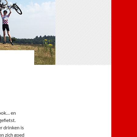
 ook… en
efietst.
 drinken is
en zich goed