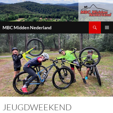
Zoeken
MBC Midden Nederland
GA
PRIMAI
NAAR
MENU
DE
INHOUD
JEUGDWEEKEND