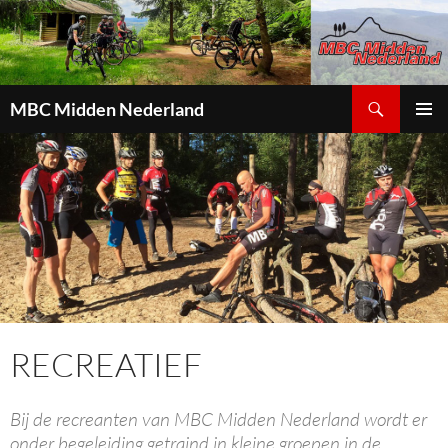
Zoeken
MBC Midden Nederland
GA
PRIMAI
NAAR
MENU
DE
INHOUD
RECREATIEF
Bij de recreanten van MBC Midden Nederland wordt er
onder begeleiding getraind in kleine groepen in de