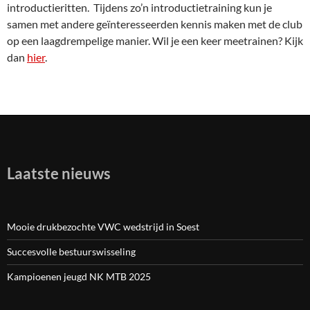
introductieritten. Tijdens zo’n introductietraining kun je
samen met andere geïnteresseerden kennis maken met de club
op een laagdrempelige manier. Wil je een keer meetrainen? Kijk
dan
hier
.
Laatste nieuws
Mooie drukbezochte VWC wedstrijd in Soest
Succesvolle bestuurswisseling
Kampioenen jeugd NK MTB 2025