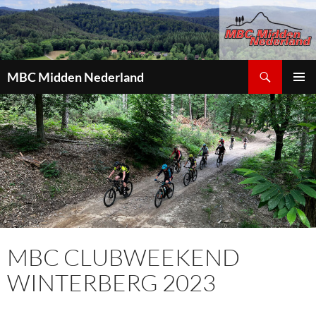
Zoeken
MBC Midden Nederland
GA
PRIMAI
NAAR
MENU
DE
INHOUD
MBC CLUBWEEKEND
WINTERBERG 2023