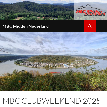
Zoeken
MBC Midden Nederland
GA
PRIMAI
NAAR
MENU
DE
INHOUD
MBC CLUBWEEKEND 2025