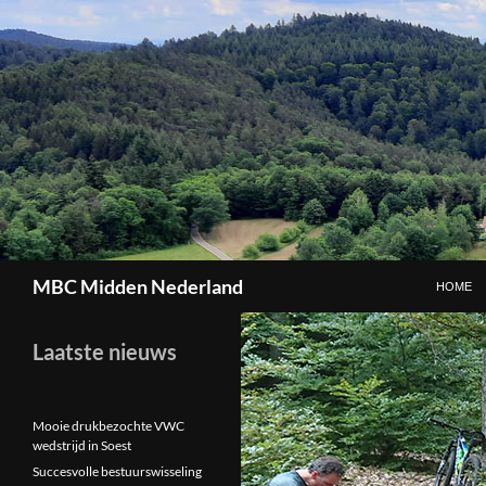
GA NAAR
Zoeken
MBC Midden Nederland
HOME
Laatste nieuws
Mooie drukbezochte VWC
wedstrijd in Soest
Succesvolle bestuurswisseling