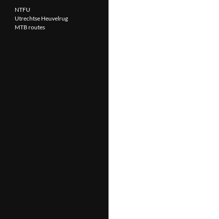
NTFU
Utrechtse Heuvelrug
MTB routes