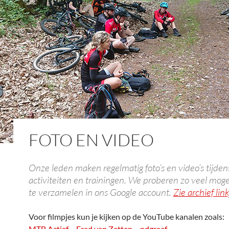
FOTO EN VIDEO
Onze leden maken regelmatig foto’s en video’s tijden
activiteiten en trainingen. We proberen zo veel mogeli
te verzamelen in ons Google account.
Zie archief link
Voor filmpjes kun je kijken op de YouTube kanalen zoals:
MTB Actief
–
Fred van Zetten
–
pdgraaf