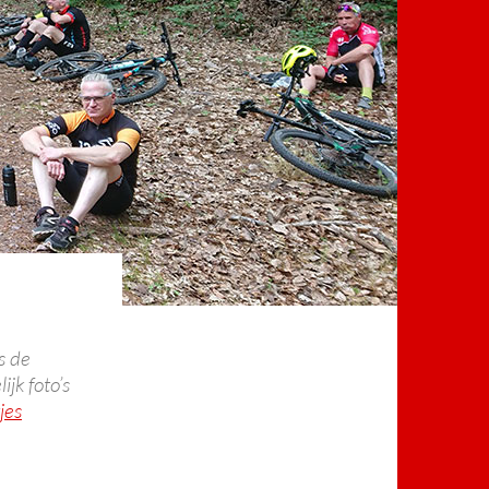
s de
jk foto’s
jes