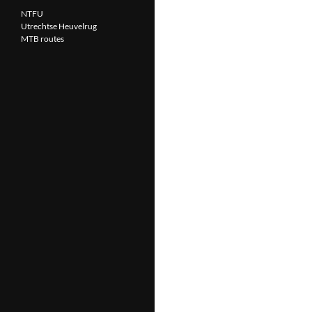
NTFU
Utrechtse Heuvelrug
MTB routes