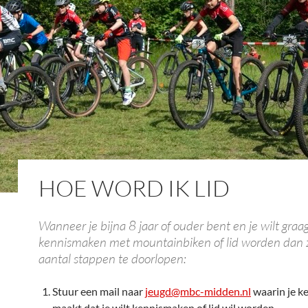
HOE WORD IK LID
Wanneer je bijna 8 jaar of ouder bent en je wilt graa
kennismaken met mountainbiken of lid worden dan z
aantal stappen te doorlopen:
Stuur een mail naar
jeugd@mbc-midden.nl
waarin je k
maakt dat je wilt kennismaken of lid wil worden.