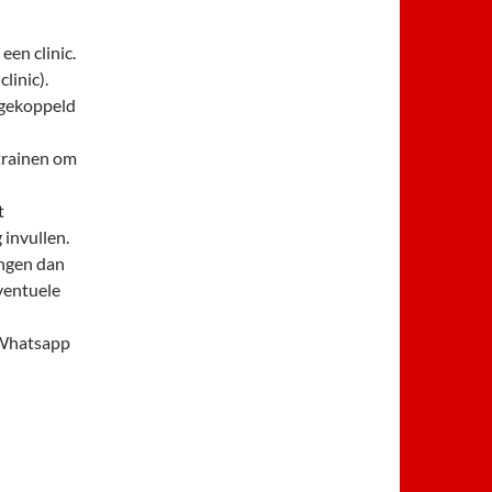
een clinic.
linic).
uggekoppeld
trainen om
t
 invullen.
angen dan
ventuele
 Whatsapp