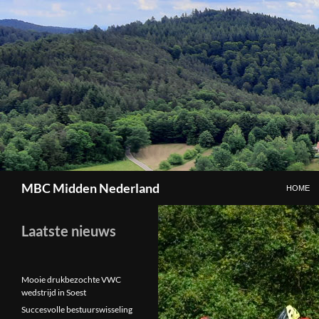
GA NAAR
Zoeken
MBC Midden Nederland
HOME
Laatste nieuws
Mooie drukbezochte VWC
wedstrijd in Soest
Succesvolle bestuurswisseling