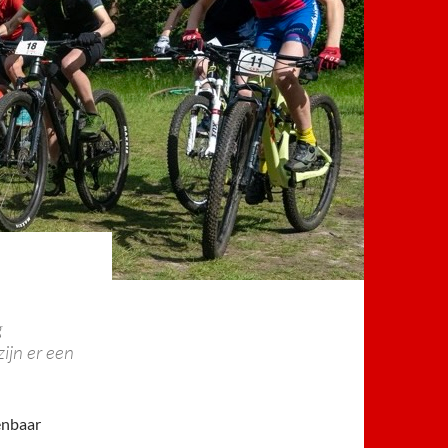
g
ijn er een
enbaar