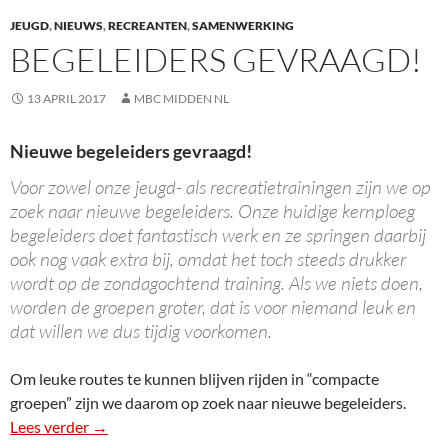
JEUGD
,
NIEUWS
,
RECREANTEN
,
SAMENWERKING
BEGELEIDERS GEVRAAGD!
13 APRIL 2017
MBC MIDDEN NL
Nieuwe begeleiders gevraagd!
Voor zowel onze jeugd- als recreatietrainingen zijn we op
zoek naar nieuwe begeleiders. Onze huidige kernploeg
begeleiders doet fantastisch werk en ze springen daarbij
ook nog vaak extra bij, omdat het toch steeds drukker
wordt op de zondagochtend training. Als we niets doen,
worden de groepen groter, dat is voor niemand leuk en
dat willen we dus tijdig voorkomen.
Om leuke routes te kunnen blijven rijden in “compacte
groepen” zijn we daarom op zoek naar nieuwe begeleiders.
Lees verder
Begeleiders gevraagd!
→