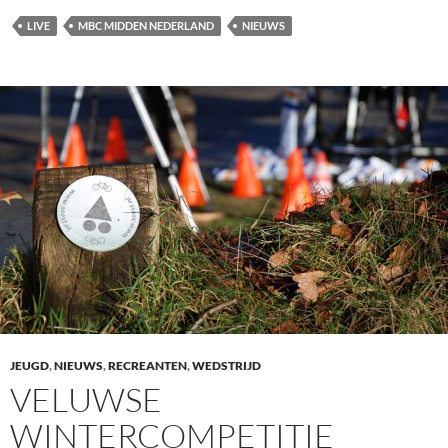
LIVE
MBC MIDDEN NEDERLAND
NIEUWS
JEUGD
,
NIEUWS
,
RECREANTEN
,
WEDSTRIJD
VELUWSE
WINTERCOMPETITIE