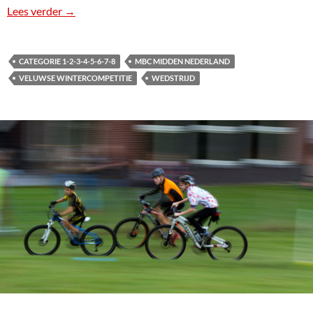
Lees verder
Veluwse Wintercompetitie 2016/17
→
CATEGORIE 1-2-3-4-5-6-7-8
MBC MIDDEN NEDERLAND
VELUWSE WINTERCOMPETITIE
WEDSTRIJD