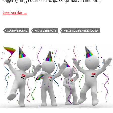
krijgen (je krijgt ook een lunchpakketje mee van het hotel).
Lees verder
MBC Clubweekend “Harz”
→
CLUBWEEKEND
HARZ GEBERGTE
MBC MIDDEN NEDERLAND