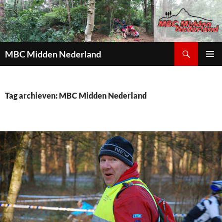
Zoeken
MBC Midden Nederland
GA
PRIMAI
NAAR
MENU
DE
INHOUD
Tag archieven: MBC Midden Nederland