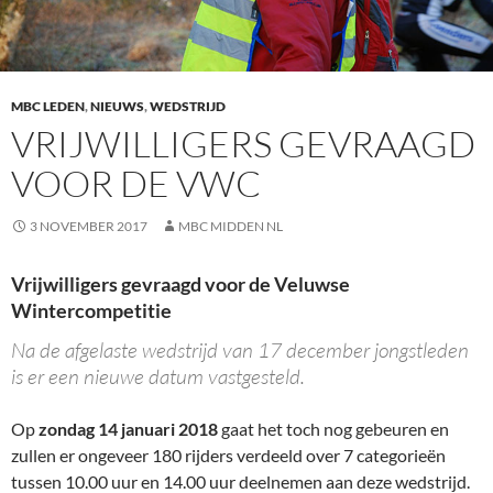
MBC LEDEN
,
NIEUWS
,
WEDSTRIJD
VRIJWILLIGERS GEVRAAGD
VOOR DE VWC
3 NOVEMBER 2017
MBC MIDDEN NL
Vrijwilligers gevraagd voor de Veluwse
Wintercompetitie
Na de afgelaste wedstrijd van 17 december jongstleden
is er een nieuwe datum vastgesteld.
Op
zondag 14 januari 2018
gaat het toch nog gebeuren en
zullen er ongeveer 180 rijders verdeeld over 7 categorieën
tussen 10.00 uur en 14.00 uur deelnemen aan deze wedstrijd.