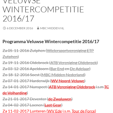
VELUWSE
WINTERCOMPETITIE
2016/17
6 DECEMBER 2016
MBC MIDDEN NL
Programma Veluwse Wintercompetitie 2016/17
Za 05-11-2016 Zutphen (
Wielersportvereniging ETP
Zutphen
)
Za 19-11-2016 Oldebroek (
ATB Vereniging Oldebroek
)
Za 03-12-2016 Apeldoorn (
Bar End
en
De Adelaar
)
Zo 18-12-2016 Soest (
MBC Midden Nederland
)
Za 07-01-2017 Harderwijk (
WV Noord-Veluwe
)
Za 14-01-2017 Nunspeet (
ATB Vereniging Oldebroek
i.s.m
TC
de Volharding
)
Za 21-01-2017 Deventer (
de Zwaluwen
)
Za 04-02-2017 Loenen (
Last Gear
)
Za 11-02-2017 Lunteren (
WV Ede
i.s.m.
Tour de Force
)