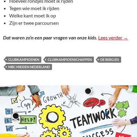
Hoeveel rondjes moet ik rijden
Tegen wie moet ik rijden
Welke kant moet ik op
Zijn er twee parcoursen
Dat waren zo’n een paar vragen van onze kids.
Lees verder
Uitsl
→
CLUBKAMPIOENEN
CLUBKAMPIOENSCHAPPEN
DE BERGJES
MBC MIDDEN NEDERLAND