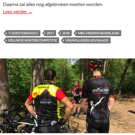
Daarna zal alles nog afgebroken moeten worden.
Lees verder
Vrijwilligers gevraagd voor de VWC
→
'T SOESTERHOOGT
2017
2018
MBC MIDDEN NEDERLAND
VELUWSE WINTERCOMPETITIE
VRIJWILLIGERS GEVRAAGD