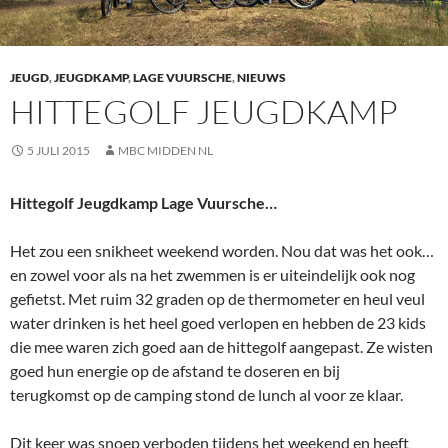
JEUGD
,
JEUGDKAMP
,
LAGE VUURSCHE
,
NIEUWS
HITTEGOLF JEUGDKAMP
5 JULI 2015
MBC MIDDEN NL
Hittegolf Jeugdkamp Lage Vuursche…
Het zou een snikheet weekend worden. Nou dat was het ook…
en zowel voor als na het zwemmen is er uiteindelijk ook nog
gefietst. Met ruim 32 graden op de thermometer en heul veul
water drinken is het heel goed verlopen en hebben de 23 kids
die mee waren zich goed aan de hittegolf aangepast. Ze wisten
goed hun energie op de afstand te doseren en bij
terugkomst op de camping stond de lunch al voor ze klaar.
Dit keer was snoep verboden tijdens het weekend en heeft