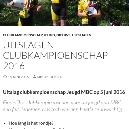
CLUBKAMPIOENSCHAP
,
JEUGD
,
NIEUWS
,
UITSLAGEN
UITSLAGEN
CLUBKAMPIOENSCHAP
2016
15 JUNI 2016
MBC MIDDEN NL
Uitslag clubkampioenschap Jeugd MBC op 5 juni 2016
Eindelijk is clubkampioenschap voor de jeugd van MBC
een feit. Iedereen was toch wel een beetje zenuwachtig.
Hoe lang is het rondje?