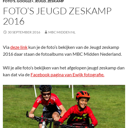
FOTO'S
,
GOOGLE+
,
JEUGD
,
ZESKAMP
FOTO’S JEUGD ZESKAMP
2016
30 SEPTEMBER 2016
MBC MIDDEN NL
Via
deze link
kun je de foto’s bekijken van de Jeugd zeskamp
2016 daar staan de fotoalbums van MBC Midden Nederland.
Wil je alle foto’s bekijken van het afgelopen jeugd zeskamp dan
kan dat via de
Facebook pagina van Ewijk fotografie.