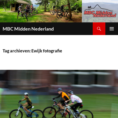
Zoeken
MBC Midden Nederland
GA
PRIMAI
NAAR
MENU
DE
INHOUD
Tag archieven: Ewijk fotografie