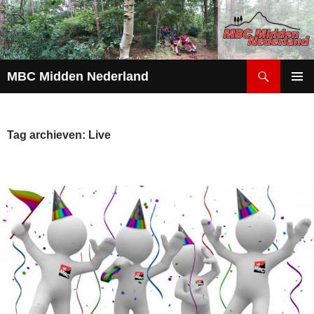
Zoeken
MBC Midden Nederland
GA
PRIMAI
NAAR
MENU
DE
INHOUD
Tag archieven: Live