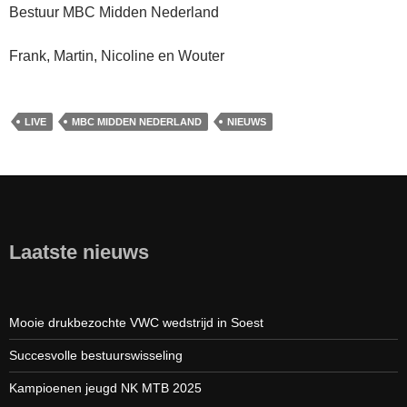
Bestuur MBC Midden Nederland
Frank, Martin, Nicoline en Wouter
LIVE
MBC MIDDEN NEDERLAND
NIEUWS
Laatste nieuws
Mooie drukbezochte VWC wedstrijd in Soest
Succesvolle bestuurswisseling
Kampioenen jeugd NK MTB 2025