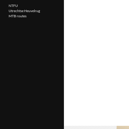
NTFU
Utrechtse Heuvelrug
MTB routes