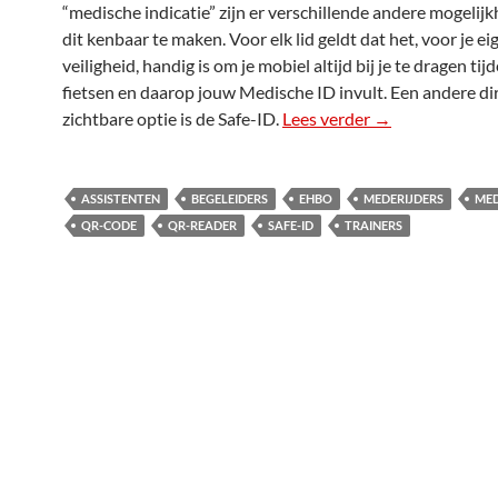
“medische indicatie” zijn er verschillende andere mogeli
dit kenbaar te maken. Voor elk lid geldt dat het, voor je ei
veiligheid, handig is om je mobiel altijd bij je te dragen tij
fietsen en daarop jouw Medische ID invult. Een andere di
zichtbare optie is de Safe-ID.
Lees verder
Hoe te handelen
→
ASSISTENTEN
BEGELEIDERS
EHBO
MEDERIJDERS
MED
QR-CODE
QR-READER
SAFE-ID
TRAINERS