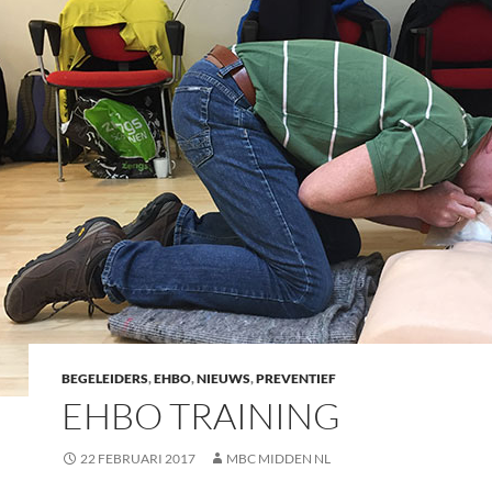
BEGELEIDERS
,
EHBO
,
NIEUWS
,
PREVENTIEF
EHBO TRAINING
22 FEBRUARI 2017
MBC MIDDEN NL