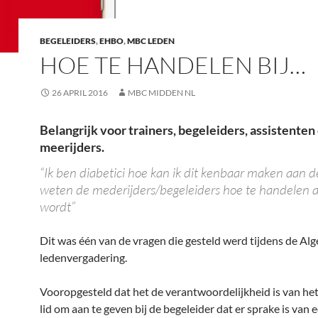
BEGELEIDERS
,
EHBO
,
MBC LEDEN
HOE TE HANDELEN BIJ…
26 APRIL 2016
MBC MIDDEN NL
Belangrijk voor trainers, begeleiders, assistenten
meerijders.
“Ik ben diabetici hoe kan ik dit kenbaar maken aan d
weten de mederijders/begeleiders hoe te handelen a
wordt”
Dit was één van de vragen die gesteld werd tijdens de A
ledenvergadering.
Vooropgesteld dat het de verantwoordelijkheid is van het
lid om aan te geven bij de begeleider dat er sprake is van 