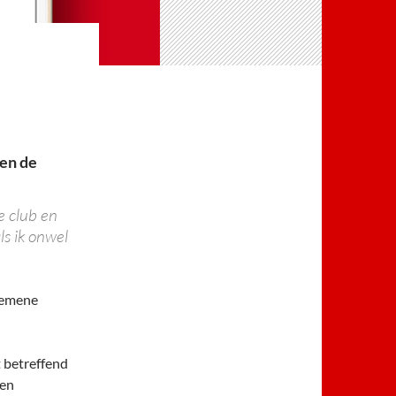
 en de
e club en
ls ik onwel
lgemene
 betreffend
een