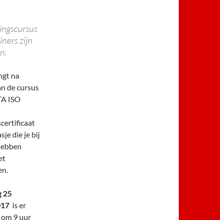
lingscursus
ners zijn
n.
ngt na
an de cursus
TA ISO
certificaat
sje die je bij
hebben
et
en.
g 25
017
is er
 om 9 uur