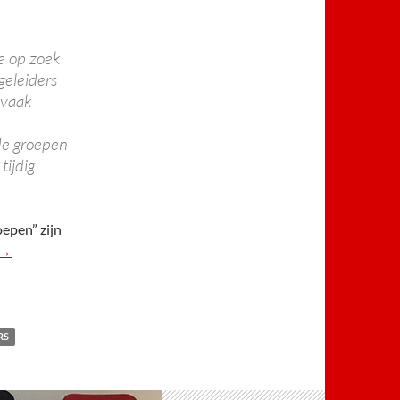
we op zoek
geleiders
 vaak
de groepen
tijdig
oepen” zijn
Begeleiders gevraagd!
→
RS