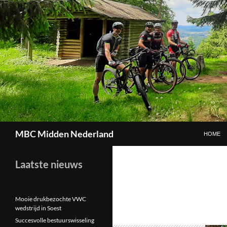
GA NAAR
Zoeken
MBC Midden Nederland
HOME
Laatste nieuws
Mooie drukbezochte VWC
wedstrijd in Soest
Succesvolle bestuurswisseling