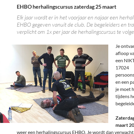
EHBO herhalingscursus zaterdag 25 maart
Elk jaar wordt er in het voorjaar en najaar een herha
EHBO gegeven vanuit de club. De begeleiders en trai
verplicht om 1x per jaar de herhalingscursus te volge
Je ontva
afloop v
een NIK
17024
persoons
en een pa
je moet 
tijdens h
begeleid
Zaterda
maart 2
weer een herhalingscursus EHBO. Je wordt dan verwacht