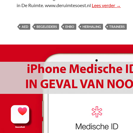
in De Ruimte. www.deruimtesoest.nl
Lees verder
EHBO tr
→
AED
BEGELEIDERS
EHBO
HERHALING
TRAINERS