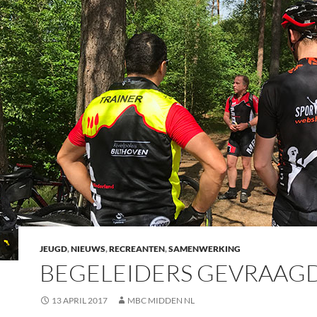
JEUGD
,
NIEUWS
,
RECREANTEN
,
SAMENWERKING
BEGELEIDERS GEVRAAG
13 APRIL 2017
MBC MIDDEN NL