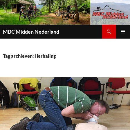
Zoeken
MBC Midden Nederland
GA
PRIMAI
NAAR
MENU
DE
INHOUD
Tag archieven: Herhaling