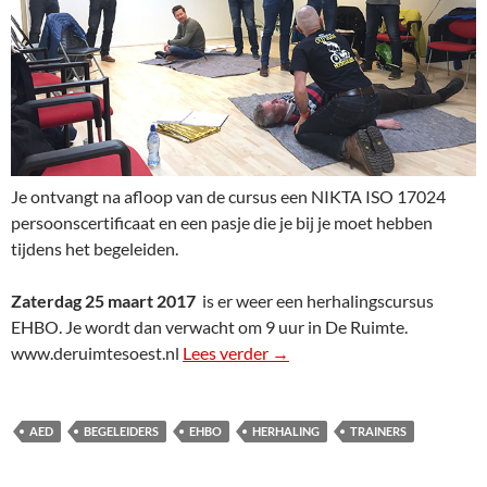
Je ontvangt na afloop van de cursus een NIKTA ISO 17024
persoonscertificaat en een pasje die je bij je moet hebben
tijdens het begeleiden.
Zaterdag 25 maart 2017
is er weer een herhalingscursus
EHBO. Je wordt dan verwacht om 9 uur in De Ruimte.
www.deruimtesoest.nl
Lees verder
EHBO training
→
AED
BEGELEIDERS
EHBO
HERHALING
TRAINERS