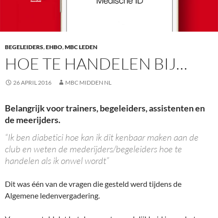
BEGELEIDERS
,
EHBO
,
MBC LEDEN
HOE TE HANDELEN BIJ…
26 APRIL 2016
MBC MIDDEN NL
Belangrijk voor trainers, begeleiders, assistenten en
de meerijders.
“Ik ben diabetici hoe kan ik dit kenbaar maken aan de
club en weten de mederijders/begeleiders hoe te
handelen als ik onwel wordt”
Dit was één van de vragen die gesteld werd tijdens de
Algemene ledenvergadering.