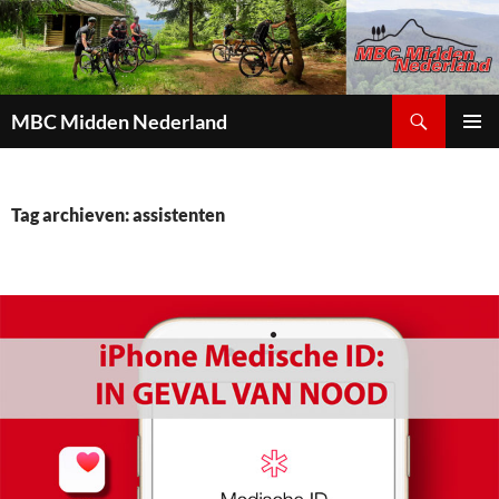
Zoeken
MBC Midden Nederland
GA
PRIMAI
NAAR
MENU
DE
INHOUD
Tag archieven: assistenten