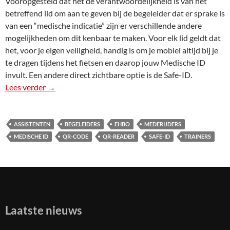
Vooropgesteld dat het de verantwoordelijkheid is van het
betreffend lid om aan te geven bij de begeleider dat er sprake is
van een “medische indicatie” zijn er verschillende andere
mogelijkheden om dit kenbaar te maken. Voor elk lid geldt dat
het, voor je eigen veiligheid, handig is om je mobiel altijd bij je
te dragen tijdens het fietsen en daarop jouw Medische ID
invult. Een andere direct zichtbare optie is de Safe-ID.
Lees verder
Hoe te handelen bij…
→
ASSISTENTEN
BEGELEIDERS
EHBO
MEDERIJDERS
MEDISCHE ID
QR-CODE
QR-READER
SAFE-ID
TRAINERS
Laatste nieuws