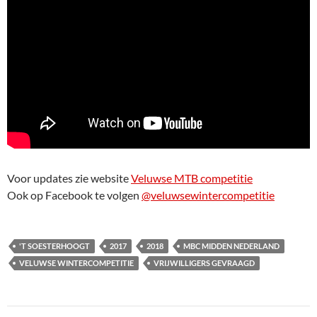
Voor updates zie website
Veluwse MTB competitie
Ook op Facebook te volgen
@veluwsewintercompetitie
'T SOESTERHOOGT
2017
2018
MBC MIDDEN NEDERLAND
VELUWSE WINTERCOMPETITIE
VRIJWILLIGERS GEVRAAGD