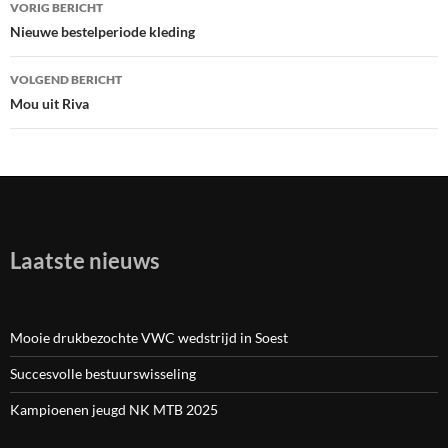
VORIG BERICHT
Bericht
Nieuwe bestelperiode kleding
navigatie
VOLGEND BERICHT
Mou uit Riva
Laatste nieuws
Mooie drukbezochte VWC wedstrijd in Soest
Succesvolle bestuurswisseling
Kampioenen jeugd NK MTB 2025