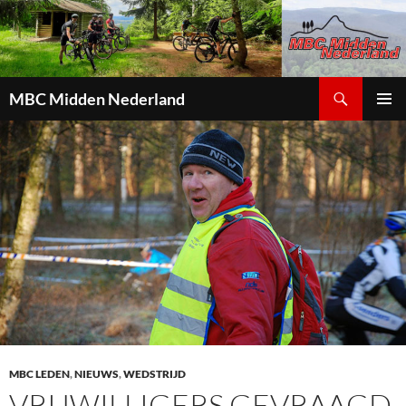
Zoeken
MBC Midden Nederland
GA
PRIMAI
NAAR
MENU
DE
INHOUD
MBC LEDEN
,
NIEUWS
,
WEDSTRIJD
VRIJWILLIGERS GEVRAAGD