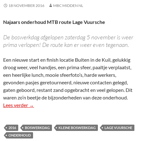
18 NOVEMBER 2016
MBC MIDDEN NL
Najaars onderhoud MTB route Lage Vuursche
De boswerkdag afgelopen zaterdag 5 november is weer
prima verlopen! De route kan er weer even tegenaan.
Een nieuwe start en finish locatie Buiten in de Kuil, gelukkig
droog weer, veel handjes, een prima sfeer, paaltje verplaatst,
een heerlijke lunch, mooie sfeerfoto’s, harde werkers,
gevonden pasjes geretourneerd, nieuwe contacten gelegd,
gaten geboord, restant zand opgebracht en veel gelopen. Dit
waren zo’n beetje de bijzonderheden van deze onderhoud.
Lees verder
Najaars onderhoud
→
2016
BOSWERKDAG
KLEINE BOSWERKDAG
LAGE VUURSCHE
ONDERHOUD