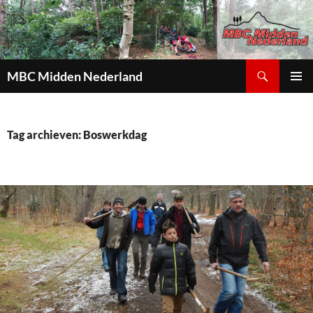
Zoeken
MBC Midden Nederland
GA
PRIMAI
NAAR
MENU
DE
INHOUD
Tag archieven: Boswerkdag