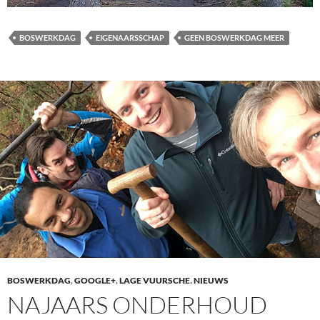
BOSWERKDAG
EIGENAARSSCHAP
GEEN BOSWERKDAG MEER
BOSWERKDAG
,
GOOGLE+
,
LAGE VUURSCHE
,
NIEUWS
NAJAARS ONDERHOUD