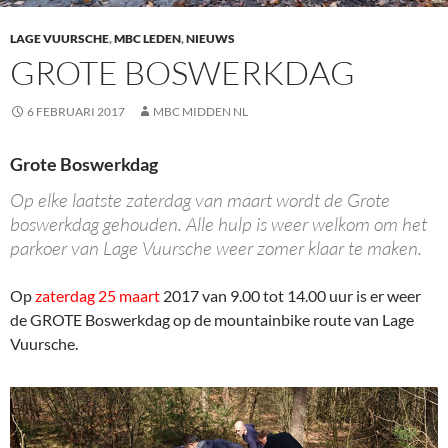
LAGE VUURSCHE
,
MBC LEDEN
,
NIEUWS
GROTE BOSWERKDAG
6 FEBRUARI 2017
MBC MIDDEN NL
Grote Boswerkdag
Op elke laatste zaterdag van maart wordt de Grote
boswerkdag gehouden. Alle hulp is weer welkom om het
parkoer van Lage Vuursche weer zomer klaar te maken.
Op
zaterdag 25 maart
2017 van 9.00 tot 14.00 uur is er weer
de GROTE Boswerkdag op de mountainbike route van Lage
Vuursche.