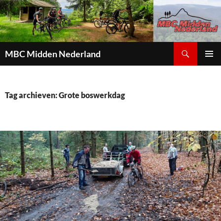
Zoeken
MBC Midden Nederland
GA
PRIMAI
NAAR
MENU
DE
INHOUD
Tag archieven: Grote boswerkdag