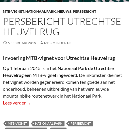
MTB-VIGNET
,
NATIONAAL PARK
,
NIEUWS
,
PERSBERICHT
PERSBERICHT UTRECHTSE
HEUVELRUG
6 FEBRUARI 2015
MBC MIDDEN NL
Invoering MTB-vignet voor Utrechtse Heuvelrug
Op 1 februari 2015 is in het Nationaal Park de Utrechtse
Heuvelrug een MTB-vignet ingevoerd.
De inkomsten die met
het vignet worden gegenereerd komen ten goede aan het
onderhoud, beheer en uitbreiding van het vernieuwde
mountainbike routenetwerk in het Nationaal Park.
Lees verder
Persbericht Utrechtse Heuvelrug
→
MTB-VIGNET
NATIONAAL PARK
PERSBERICHT