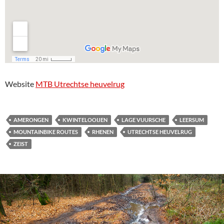
Website
MTB Utrechtse heuvelrug
AMERONGEN
KWINTELOOIJEN
LAGE VUURSCHE
LEERSUM
MOUNTAINBIKE ROUTES
RHENEN
UTRECHTSE HEUVELRUG
ZEIST