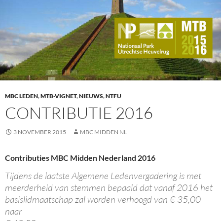
MBC LEDEN
,
MTB-VIGNET
,
NIEUWS
,
NTFU
CONTRIBUTIE 2016
3 NOVEMBER 2015
MBC MIDDEN NL
Contributies MBC Midden Nederland 2016
Tijdens de laatste Algemene Ledenvergadering is met
meerderheid van stemmen bepaald dat vanaf 2016 het
basislidmaatschap zal worden verhoogd van € 35,00
naar