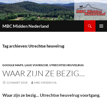
Zoeken
MBC Midden Nederland
GA
PRIMAI
NAAR
MENU
DE
INHOUD
Tag archieven: Utrechtse heuvelrug
GOOGLE MAPS
,
LAGE VUURSCHE
,
UTRECHTSE HEUVELRUG
WAAR ZIJN ZE BEZIG…
12 MAART 2018
MBC MIDDEN NL
Waar zijn ze bezig… Utrechtse heuvelrug voortgang.