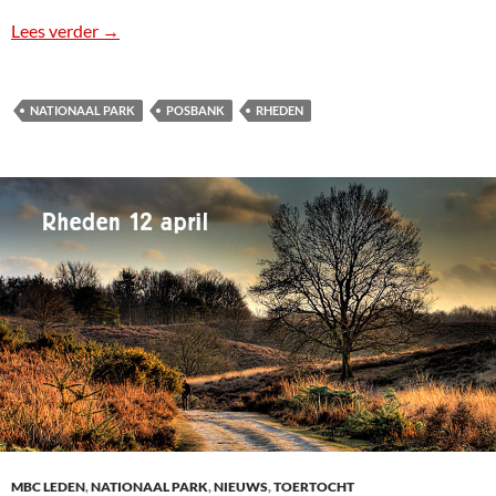
Lees verder
Rondje Rheden
→
NATIONAAL PARK
POSBANK
RHEDEN
MBC LEDEN
,
NATIONAAL PARK
,
NIEUWS
,
TOERTOCHT