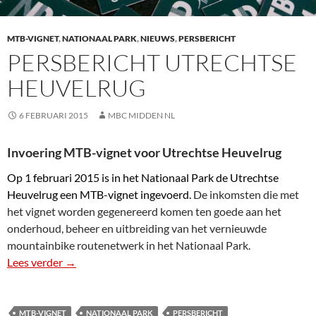
MTB-VIGNET
,
NATIONAAL PARK
,
NIEUWS
,
PERSBERICHT
PERSBERICHT UTRECHTSE
HEUVELRUG
6 FEBRUARI 2015
MBC MIDDEN NL
Invoering MTB-vignet voor Utrechtse Heuvelrug
Op 1 februari 2015 is in het Nationaal Park de Utrechtse
Heuvelrug een MTB-vignet ingevoerd.
De inkomsten die met
het vignet worden gegenereerd komen ten goede aan het
onderhoud, beheer en uitbreiding van het vernieuwde
mountainbike routenetwerk in het Nationaal Park.
Lees verder
Persbericht Utrechtse Heuvelrug
→
MTB-VIGNET
NATIONAAL PARK
PERSBERICHT