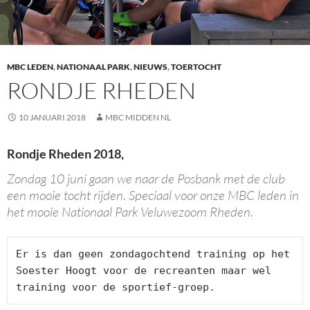
MBC LEDEN
,
NATIONAAL PARK
,
NIEUWS
,
TOERTOCHT
RONDJE RHEDEN
10 JANUARI 2018
MBC MIDDEN NL
Rondje Rheden 2018,
Zondag 10 juni gaan we naar de Posbank met de club
een mooie tocht rijden. Speciaal voor onze MBC leden in
het mooie Nationaal Park Veluwezoom Rheden.
Er is dan geen zondagochtend training op het 
Soester Hoogt voor de recreanten maar wel 
training voor de sportief-groep.