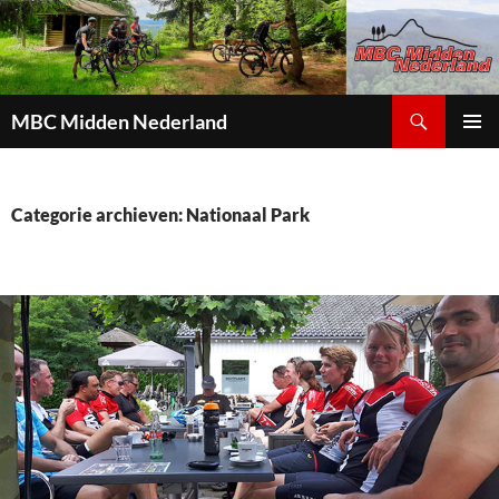
Zoeken
MBC Midden Nederland
GA
PRIMAI
NAAR
MENU
DE
INHOUD
Categorie archieven: Nationaal Park