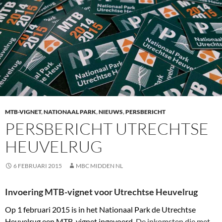
MTB-VIGNET
,
NATIONAAL PARK
,
NIEUWS
,
PERSBERICHT
PERSBERICHT UTRECHTSE
HEUVELRUG
6 FEBRUARI 2015
MBC MIDDEN NL
Invoering MTB-vignet voor Utrechtse Heuvelrug
Op 1 februari 2015 is in het Nationaal Park de Utrechtse
Heuvelrug een MTB-vignet ingevoerd.
De inkomsten die met