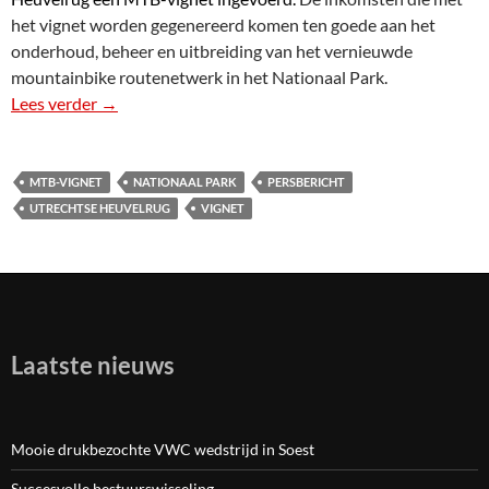
het vignet worden gegenereerd komen ten goede aan het
onderhoud, beheer en uitbreiding van het vernieuwde
mountainbike routenetwerk in het Nationaal Park.
Lees verder
Persbericht Utrechtse Heuvelrug
→
MTB-VIGNET
NATIONAAL PARK
PERSBERICHT
UTRECHTSE HEUVELRUG
VIGNET
Laatste nieuws
Mooie drukbezochte VWC wedstrijd in Soest
Succesvolle bestuurswisseling