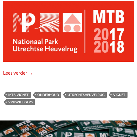
Lees verder
Vrijwilligers
→
MTB-VIGNET
ONDERHOUD
UTRECHTSHEUVELRUG
VIGNET
VRIJWILLIGERS