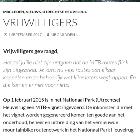
MBC LEDEN
,
NIEUWS
,
UTRECHTSE HEUVELRUG
VRIJWILLIGERS
1 SEPTEMBER 2017
MBC MIDDEN NL
Vrijwilligers gevraagd,
Het zal jullie niet zijn ontgaan dat de MTB routes flink
zijn uitgebreid. Je kunt nu veel routes aan elkaar
koppelen en zo behoorlijk wat kilometers wegtrappen. En
die komen er niet voor niets!
Op 1 februari 2015 is in het Nationaal Park (Utrechtse)
Heuvelrug een MTB-vignet ingevoerd.
De inkomsten die met
het vignet worden gegenereerd komen ten goede aan het
onderhoud, beheer en uitbreiding van het vernieuwde
mountainbike routenetwerk in het Nationaal Park Heuvelrug.