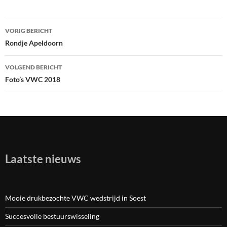
VORIG BERICHT
Bericht
Rondje Apeldoorn
navigatie
VOLGEND BERICHT
Foto’s VWC 2018
Laatste nieuws
Mooie drukbezochte VWC wedstrijd in Soest
Succesvolle bestuurswisseling