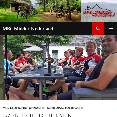
Zoeken
MBC Midden Nederland
GA
PRIMAI
NAAR
MENU
DE
INHOUD
MBC LEDEN
,
NATIONAAL PARK
,
NIEUWS
,
TOERTOCHT
RONDJE RHEDEN