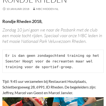
10 JANUARI 2018
MBC MIDDEN NL
Rondje Rheden 2018,
Zondag 10 juni gaan we naar de Posbank met de club
een mooie tocht rijden. Speciaal voor onze MBC leden in
het mooie Nationaal Park Veluwezoom Rheden.
Er is dan geen zondagochtend training op het 
Soester Hoogt voor de recreanten maar wel 
training voor de sportief-groep.
Tijd: 9.45 uur verzamelen bij Restaurant Houtplaats,
Schietbergseweg 28, 6991 JD Rheden. De begeleiders zijn:
Jeffrey, Marcel van Geest en Marcel Janvier.