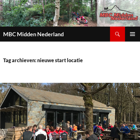
Zoeken
MBC Midden Nederland
GA
PRIMAI
NAAR
MENU
DE
INHOUD
Tag archieven: nieuwe start locatie