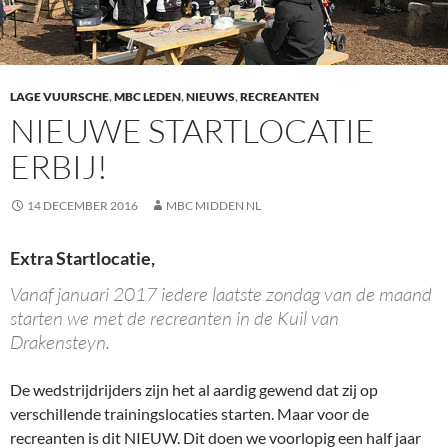
LAGE VUURSCHE
,
MBC LEDEN
,
NIEUWS
,
RECREANTEN
NIEUWE STARTLOCATIE
ERBIJ!
14 DECEMBER 2016
MBC MIDDEN NL
Extra Startlocatie,
Vanaf januari 2017 iedere laatste zondag van de maand
starten we met de recreanten in de Kuil van
Drakensteyn.
De wedstrijdrijders zijn het al aardig gewend dat zij op
verschillende trainingslocaties starten. Maar voor de
recreanten is dit NIEUW. Dit doen we voorlopig een half jaar