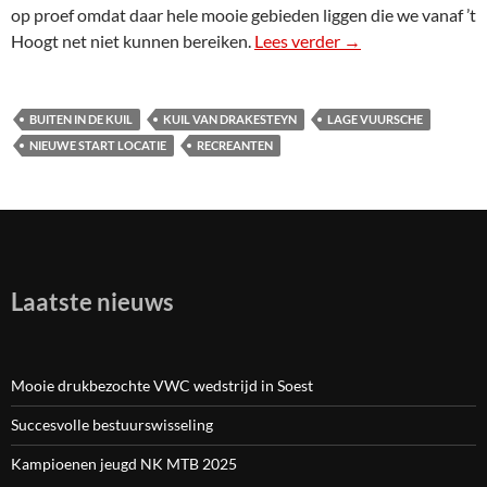
op proef omdat daar hele mooie gebieden liggen die we vanaf ’t
Hoogt net niet kunnen bereiken.
Lees verder
Nieuwe startlocatie
→
BUITEN IN DE KUIL
KUIL VAN DRAKESTEYN
LAGE VUURSCHE
NIEUWE START LOCATIE
RECREANTEN
Laatste nieuws
Mooie drukbezochte VWC wedstrijd in Soest
Succesvolle bestuurswisseling
Kampioenen jeugd NK MTB 2025