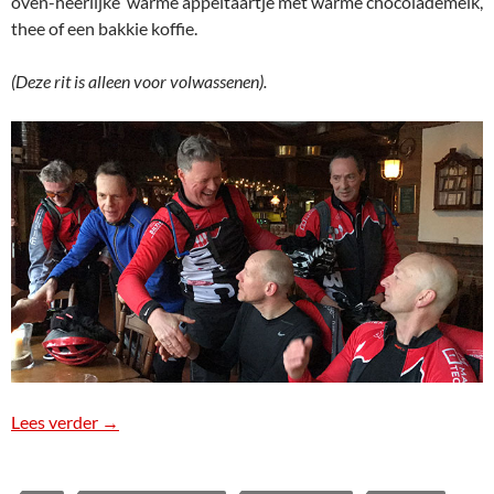
oven-heerlijke warme appeltaartje met warme chocolademelk,
thee of een bakkie koffie.
(Deze rit is alleen voor volwassenen).
Lees verder
Nieuwjaarsrit 2020
→