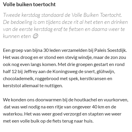
Volle buiken toertocht
Tweede kerstdag standaard de Volle Buiken Toertocht.
De bedoeling is om tijdens deze rit al het eten en drinken
van de eerste kerstdag eraf te fietsen en daarna weer te
kunnen eten 😉
Een groep van bijna 30 leden verzamelden bij Paleis Soestdijk.
Het was droog en er stond een stevig windje, maar de zon zou
ook nog even langs komen. Met drie groepen gestart en rond
half 12 bij Jeffrey aan de Koningsweg de snert, glühwijn,
chocolademelk, roggebrood met spek, kerstkransen en
kerststol allemaal te nuttigen.
We konden ons doorwarmen bij de houtkachel en vuurkorven,
dat was wel nodig na een ritje van ongeveer 40 km en de
waterkou. Het was weer goed verzorgd en stapten we weer
met een volle buik op de fiets terug naar huis.