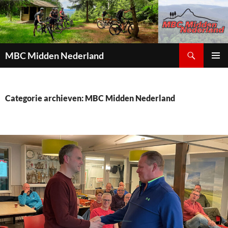
Zoeken
MBC Midden Nederland
GA
PRIMAI
NAAR
MENU
DE
INHOUD
Categorie archieven: MBC Midden Nederland