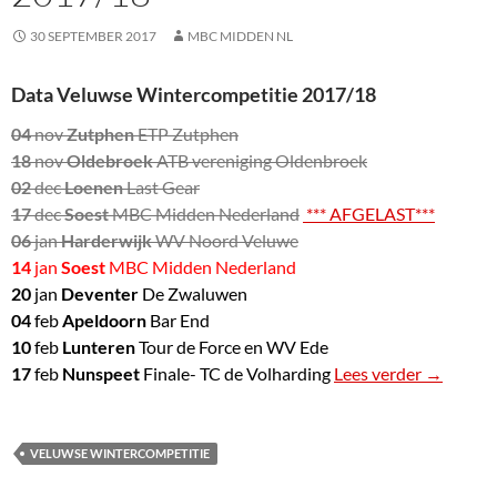
30 SEPTEMBER 2017
MBC MIDDEN NL
Data Veluwse Wintercompetitie 2017/18
04
nov
Zutphen
ETP Zutphen
18
nov
Oldebroek
ATB vereniging Oldenbroek
02
dec
Loenen
Last Gear
17
dec
Soest
MBC Midden Nederland
*** AFGELAST***
06
jan
Harderwijk
WV Noord Veluwe
14
jan
Soest
MBC Midden Nederland
20
jan
Deventer
De Zwaluwen
04
feb
Apeldoorn
Bar End
10
feb
Lunteren
Tour de Force en WV Ede
17
feb
Nunspeet
Finale- TC de Volharding
Lees verder
Veluwse 
→
VELUWSE WINTERCOMPETITIE