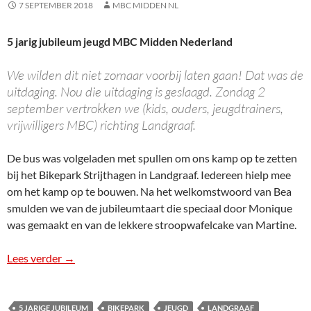
7 SEPTEMBER 2018
MBC MIDDEN NL
5 jarig jubileum jeugd MBC Midden Nederland
We wilden dit niet zomaar voorbij laten gaan! Dat was de
uitdaging. Nou die uitdaging is geslaagd. Zondag 2
september vertrokken we (kids, ouders, jeugdtrainers,
vrijwilligers MBC) richting Landgraaf.
De bus was volgeladen met spullen om ons kamp op te zetten
bij het Bikepark Strijthagen in Landgraaf. Iedereen hielp mee
om het kamp op te bouwen. Na het welkomstwoord van Bea
smulden we van de jubileumtaart die speciaal door Monique
was gemaakt en van de lekkere stroopwafelcake van Martine.
Lees verder
Dat moest gevierd worden…
→
5 JARIGE JUBILEUM
BIKEPARK
JEUGD
LANDGRAAF