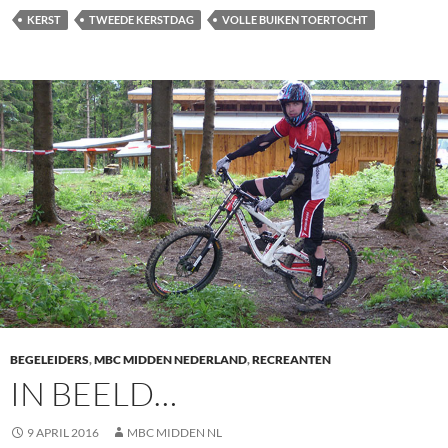
KERST
TWEEDE KERSTDAG
VOLLE BUIKEN TOERTOCHT
BEGELEIDERS
,
MBC MIDDEN NEDERLAND
,
RECREANTEN
IN BEELD…
9 APRIL 2016
MBC MIDDEN NL