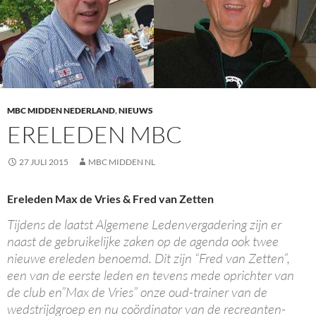
MBC MIDDEN NEDERLAND
,
NIEUWS
ERELEDEN MBC
27 JULI 2015
MBC MIDDEN NL
Ereleden Max de Vries & Fred van Zetten
Tijdens de laatst Algemene Ledenvergadering zijn er
naast de gebruikelijke zaken op de agenda ook twee
nieuwe ereleden benoemd. Dit zijn “Fred van Zetten”,
een van de eerste leden en tevens mede oprichter van
de club en”Max de Vries” onze oud-trainer van de
wedstrijdgroep en nu coördinator van de recreanten-