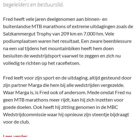
begeleiders en bestuurslid.
Fred heeft vele jaren deelgenomen aan binnen- en
buitenlandse MTB marathons of extreme uitdagingen zoals de
Salzkammergut Trophy van 209 km en 7.000 hm. Vele
podiumplaatsen waren het resultaat. Een zware beenblessure
na een val tijdens het mountainbiken heeft hem doen
besluiten de wedstrijdsport vaarwel te zeggen en zich nu
volledig te richten op het racefietsen.
Fred leeft voor zijn sport en de uitdaging, altijd gesteund door
zijn partner Marga die hem bij alle wedstrijden vergezelde.
Waar Marga is, is Fred ook of andersom. Mede omdat Fred nu
geen MTB marathons meer rijdt, kan hij zich inzetten voor
goede doelen. Ook heeft hij zitting genomen in de MBC
Wedstrijdcommissie waar hij opnieuw zijn steentje bijdraagt
voor de club.
Lees verder
Ereleden MBC
→