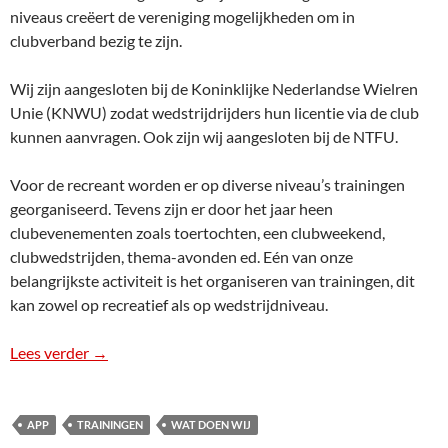
niveaus creëert de vereniging mogelijkheden om in
clubverband bezig te zijn.
Wij zijn aangesloten bij de Koninklijke Nederlandse Wielren
Unie (KNWU) zodat wedstrijdrijders hun licentie via de club
kunnen aanvragen. Ook zijn wij aangesloten bij de NTFU.
Voor de recreant worden er op diverse niveau’s trainingen
georganiseerd. Tevens zijn er door het jaar heen
clubevenementen zoals toertochten, een clubweekend,
clubwedstrijden, thema-avonden ed. Eén van onze
belangrijkste activiteit is het organiseren van trainingen, dit
kan zowel op recreatief als op wedstrijdniveau.
Lees verder
Wat doen wij
→
APP
TRAININGEN
WAT DOEN WIJ