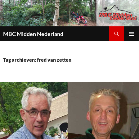
Zoeken
MBC Midden Nederland
GA
PRIMAI
NAAR
MENU
DE
INHOUD
Tag archieven: fred van zetten