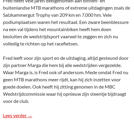
Fred heeft vele jaren deelgenomen aan binnen- en
buitenlandse MTB marathons of extreme uitdagingen zoals de
Salzkammergut Trophy van 209 km en 7.000 hm. Vele
podiumplaatsen waren het resultaat. Een zware beenblessure
na een val tijdens het mountainbiken heeft hem doen
besluiten de wedstrijdsport vaarwel te zeggen en zich nu
volledig te richten op het racefietsen.
Fred leeft voor zijn sport en de uitdaging, altijd gesteund door
zijn partner Marga die hem bij alle wedstrijden vergezelde.
Waar Marga is, is Fred ook of andersom. Mede omdat Fred nu
geen MTB marathons meer rijdt, kan hij zich inzetten voor
goede doelen. Ook heeft hij zitting genomen in de MBC
Wedstrijdcommissie waar hij opnieuw zijn steentje bijdraagt
voor de club.
Lees verder
Ereleden MBC
→