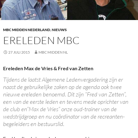
MBC MIDDEN NEDERLAND
,
NIEUWS
ERELEDEN MBC
27 JULI 2015
MBC MIDDEN NL
Ereleden Max de Vries & Fred van Zetten
Tijdens de laatst Algemene Ledenvergadering zijn er
naast de gebruikelijke zaken op de agenda ook twee
nieuwe ereleden benoemd. Dit zijn “Fred van Zetten”,
een van de eerste leden en tevens mede oprichter van
de club en”Max de Vries” onze oud-trainer van de
wedstrijdgroep en nu coördinator van de recreanten-
begeleiders en bestuurslid.