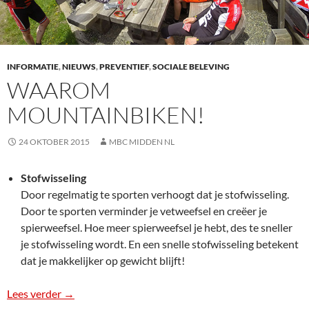
INFORMATIE
,
NIEUWS
,
PREVENTIEF
,
SOCIALE BELEVING
WAAROM
MOUNTAINBIKEN!
24 OKTOBER 2015
MBC MIDDEN NL
Stofwisseling
Door regelmatig te sporten verhoogt dat je stofwisseling.
Door te sporten verminder je vetweefsel en creëer je
spierweefsel. Hoe meer spierweefsel je hebt, des te sneller
je stofwisseling wordt. En een snelle stofwisseling betekent
dat je makkelijker op gewicht blijft!
Lees verder
Waarom mountainbiken!
→