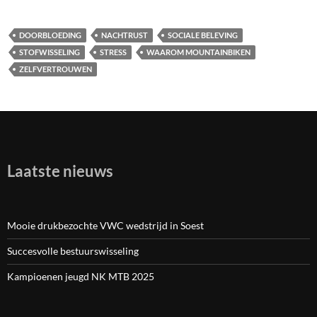
DOORBLOEDING
NACHTRUST
SOCIALE BELEVING
STOFWISSELING
STRESS
WAAROM MOUNTAINBIKEN
ZELFVERTROUWEN
Laatste nieuws
Mooie drukbezochte VWC wedstrijd in Soest
Succesvolle bestuurswisseling
Kampioenen jeugd NK MTB 2025