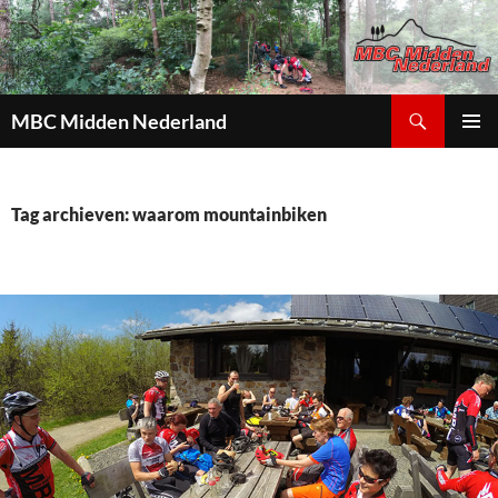
Zoeken
MBC Midden Nederland
GA
PRIMAI
NAAR
MENU
DE
INHOUD
Tag archieven: waarom mountainbiken