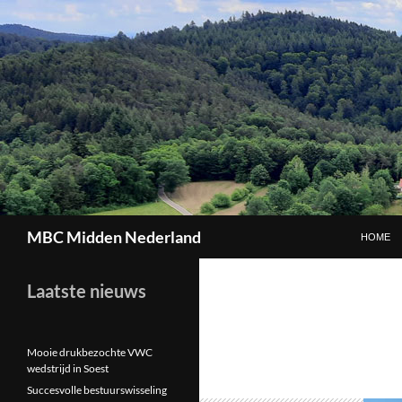
GA NAAR
Zoeken
MBC Midden Nederland
HOME
Laatste nieuws
Mooie drukbezochte VWC
wedstrijd in Soest
Succesvolle bestuurswisseling