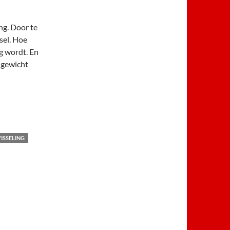
ng. Door te
sel. Hoe
ng wordt. En
p gewicht
ISSELING