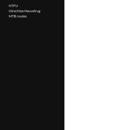
NTFU
Utrechtse Heuvelrug
MTB routes