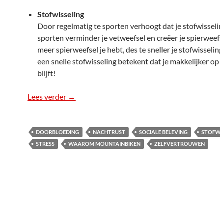
Stofwisseling
Door regelmatig te sporten verhoogt dat je stofwisseli
sporten verminder je vetweefsel en creëer je spierweef
meer spierweefsel je hebt, des te sneller je stofwisseli
een snelle stofwisseling betekent dat je makkelijker o
blijft!
Lees verder
Waarom mountainbiken!
→
DOORBLOEDING
NACHTRUST
SOCIALE BELEVING
STOFW
STRESS
WAAROM MOUNTAINBIKEN
ZELFVERTROUWEN