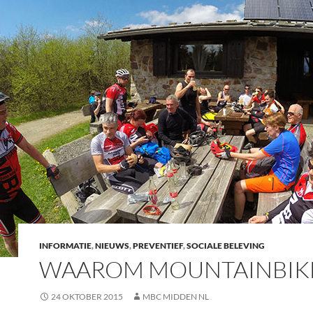
INFORMATIE
,
NIEUWS
,
PREVENTIEF
,
SOCIALE BELEVING
WAAROM MOUNTAINBIK
24 OKTOBER 2015
MBC MIDDEN NL