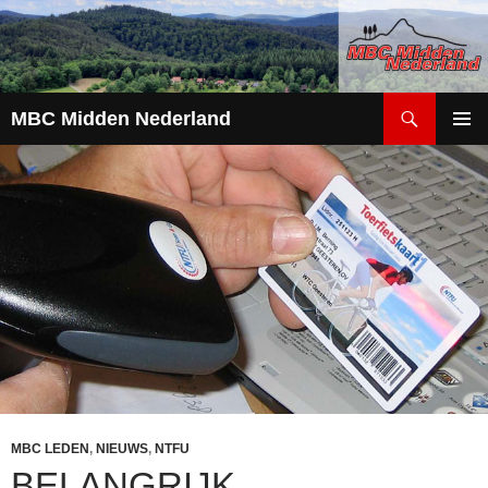
Zoeken
MBC Midden Nederland
GA
PRIMAI
NAAR
MENU
DE
INHOUD
MBC LEDEN
,
NIEUWS
,
NTFU
BELANGRIJK…