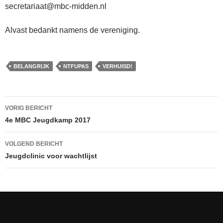
secretariaat@mbc-midden.nl
Alvast bedankt namens de vereniging.
BELANGRIJK
NTFUPAS
VERHUISD!
VORIG BERICHT
Bericht
4e MBC Jeugdkamp 2017
navigatie
VOLGEND BERICHT
Jeugdclinic voor wachtlijst