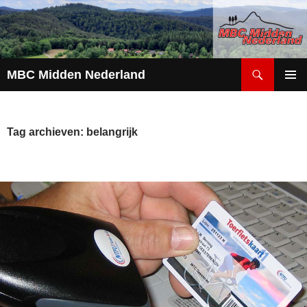
Zoeken
MBC Midden Nederland
GA
PRIMAI
NAAR
MENU
DE
INHOUD
Tag archieven: belangrijk