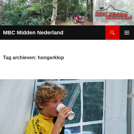
Zoeken
MBC Midden Nederland
GA
PRIMAI
NAAR
MENU
DE
INHOUD
Tag archieven: hongerklop