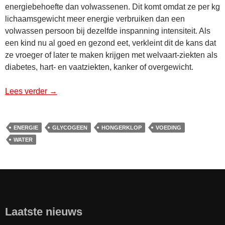
energiebehoefte dan volwassenen. Dit komt omdat ze per kg
lichaamsgewicht meer energie verbruiken dan een
volwassen persoon bij dezelfde inspanning intensiteit. Als
een kind nu al goed en gezond eet, verkleint dit de kans dat
ze vroeger of later te maken krijgen met welvaart-ziekten als
diabetes, hart- en vaatziekten, kanker of overgewicht.
Lees verder
Voeding voor de jeugd
→
ENERGIE
GLYCOGEEN
HONGERKLOP
VOEDING
WATER
Laatste nieuws