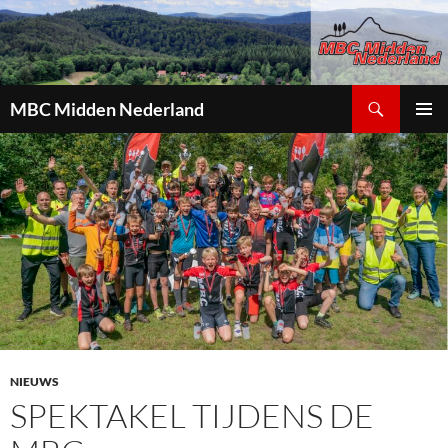
Zoeken
MBC Midden Nederland
GA
PRIMAI
NAAR
MENU
DE
INHOUD
NIEUWS
SPEKTAKEL TIJDENS DE