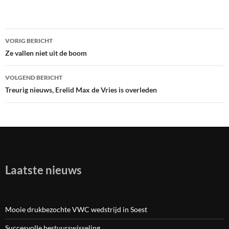
VORIG BERICHT
Bericht
Ze vallen niet uit de boom
navigatie
VOLGEND BERICHT
Treurig nieuws, Erelid Max de Vries is overleden
Laatste nieuws
Mooie drukbezochte VWC wedstrijd in Soest
Succesvolle bestuurswisseling