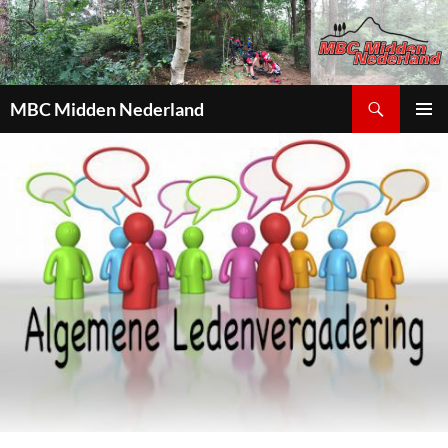
Zoeken
MBC Midden Nederland
GA
PRIMAI
NAAR
MENU
DE
INHOUD