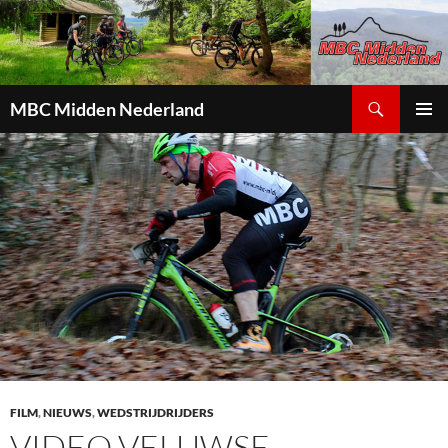
Zoeken
MBC Midden Nederland
GA
PRIMAI
NAAR
MENU
DE
INHOUD
FILM
,
NIEUWS
,
WEDSTRIJDRIJDERS
VIDEO VELUWSE