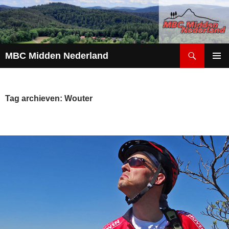
Zoeken
MBC Midden Nederland
GA
PRIMAI
NAAR
MENU
DE
INHOUD
Tag archieven: Wouter