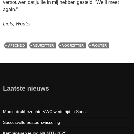
vertrouwen dat jullie in mij hebben gesteld. “We’ll meet
again.”
Liefs, Wouter
AFSCHEID
VEURZITTER
VOORZITTER
WOUTER
Laatste nieuws
Mooie drukbezochte VWC wedstrijd in Soest
Succesvolle bestuurswisseling
Kampioenen jeugd NK MTB 2025