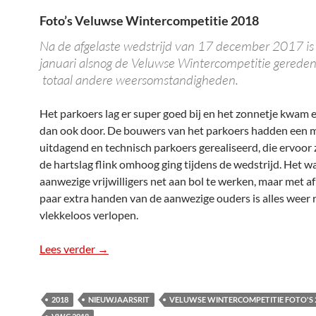
Foto’s Veluwse Wintercompetitie 2018
Na de afgelaste wedstrijd van 17 december 2017 is
januari alsnog de Veluwse Wintercompetitie gerede
totaal andere weersomstandigheden.
Het parkoers lag er super goed bij en het zonnetje kwam e
dan ook door. De bouwers van het parkoers hadden een 
uitdagend en technisch parkoers gerealiseerd, die ervoor
de hartslag flink omhoog ging tijdens de wedstrijd. Het w
aanwezige vrijwilligers net aan bol te werken, maar met af
paar extra handen van de aanwezige ouders is alles weer r
vlekkeloos verlopen.
Lees verder
Foto’s VWC 2018
→
2018
NIEUWJAARSRIT
VELUWSE WINTERCOMPETITIE FOTO'S 