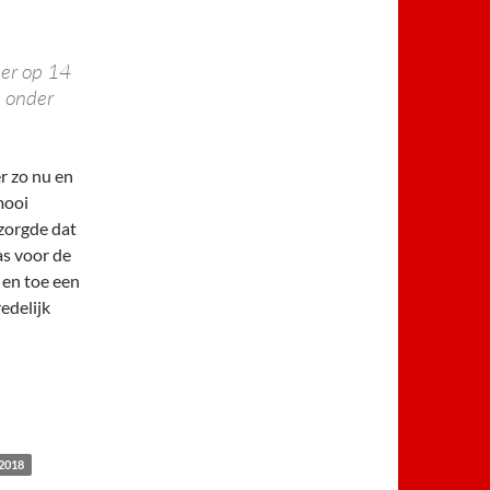
 er op 14
n onder
r zo nu en
mooi
 zorgde dat
as voor de
 en toe een
edelijk
2018