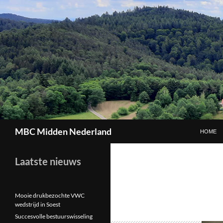
GA NAAR
Zoeken
MBC Midden Nederland
HOME
Laatste nieuws
Mooie drukbezochte VWC
wedstrijd in Soest
Succesvolle bestuurswisseling