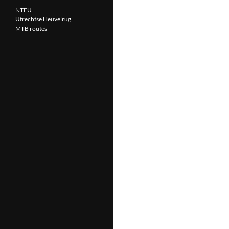
NTFU
Utrechtse Heuvelrug
MTB routes