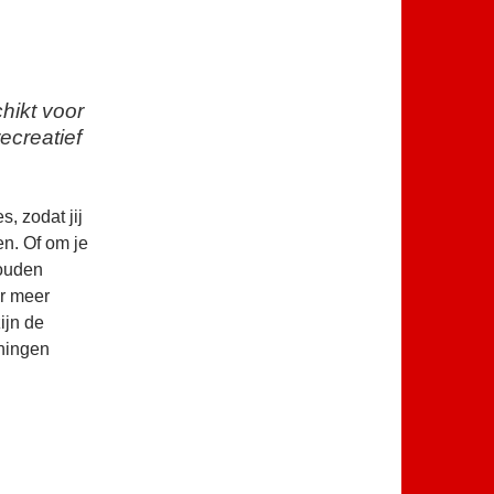
chikt voor
recreatief
, zodat jij
en. Of om je
houden
er meer
ijn de
iningen