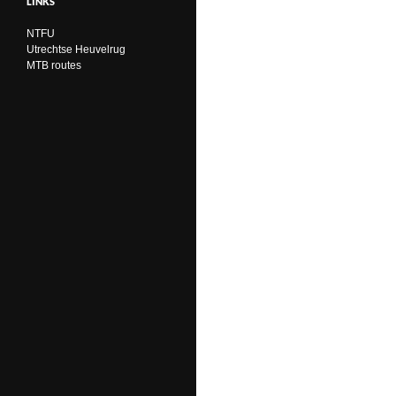
LINKS
NTFU
Utrechtse Heuvelrug
MTB routes