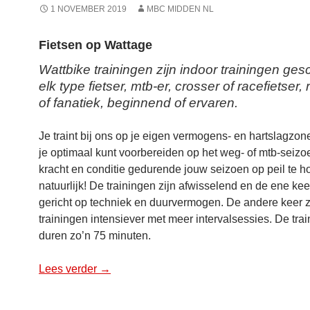
1 NOVEMBER 2019
MBC MIDDEN NL
Fietsen op Wattage
Wattbike trainingen zijn indoor trainingen ges
elk type fietser, mtb-er, crosser of racefietser, 
of fanatiek, beginnend of ervaren.
Je traint bij ons op je eigen vermogens- en hartslagzones
je optimaal kunt voorbereiden op het weg- of mtb-seizo
kracht en conditie gedurende jouw seizoen op peil te 
natuurlijk! De trainingen zijn afwisselend en de ene ke
gericht op techniek en duurvermogen. De andere keer z
trainingen intensiever met meer intervalsessies. De tra
duren zo’n 75 minuten.
Lees verder
Fietsen op Wattage (Wattbike)
→