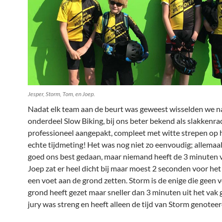
Jesper, Storm, Tom, en Joep.
Nadat elk team aan de beurt was geweest wisselden we n
onderdeel Slow Biking, bij ons beter bekend als slakkenra
professioneel aangepakt, compleet met witte strepen op h
echte tijdmeting! Het was nog niet zo eenvoudig; allema
goed ons best gedaan, maar niemand heeft de 3 minuten 
Joep zat er heel dicht bij maar moest 2 seconden voor het
een voet aan de grond zetten. Storm is de enige die geen 
grond heeft gezet maar sneller dan 3 minuten uit het vak
jury was streng en heeft alleen de tijd van Storm genotee