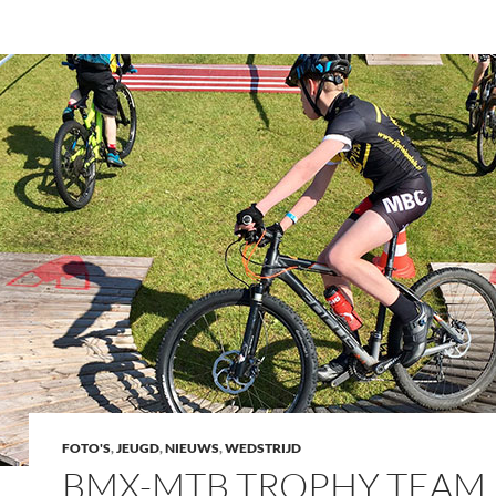
FOTO'S
,
JEUGD
,
NIEUWS
,
WEDSTRIJD
BMX-MTB TROPHY TEAM