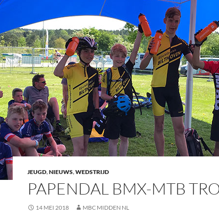
JEUGD
,
NIEUWS
,
WEDSTRIJD
PAPENDAL BMX-MTB TR
14 MEI 2018
MBC MIDDEN NL