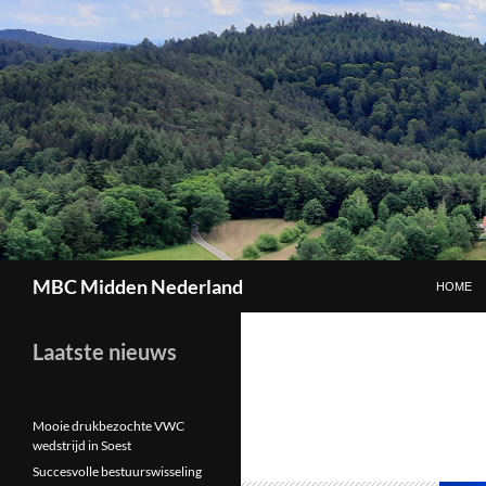
GA NAAR
Zoeken
MBC Midden Nederland
HOME
Laatste nieuws
Mooie drukbezochte VWC
wedstrijd in Soest
Succesvolle bestuurswisseling