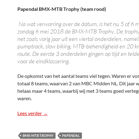
Papendal BMX-MTB Trophy (team rood)
Na wat verwarring over de datum, is het nu 5 of 6 m
zondag 6 mei 2018 de BMX-MTB Trophy. De trophy
net zoals vorig jaar uit een viertal onderdelen, nameli
pumptrack, slow biking, MTB-behendigheid en 20 
route. De eerste 3 onderdelen gingen op tijd en tel
voor de eindklassering.
De opkomst van het aantal teams viel tegen. Waren er vor
totaal 8 teams, waarvan 2 van MBC Midden NL. Dit jaar 
helaas maar 4 teams, waarbij wij met 3 teams goed vert
waren.
Lees verder
Papendal BMX-MTB Trophy
→
BMX-MTB TROPHY
PAPENDAL