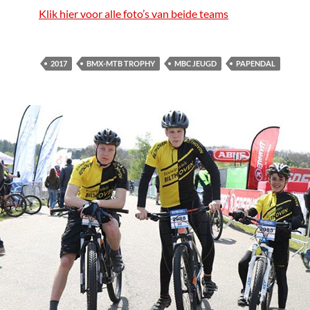
Klik hier voor alle foto’s van beide teams
2017
BMX-MTB TROPHY
MBC JEUGD
PAPENDAL