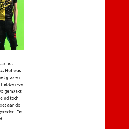
aar het
ce. Het was
et gras en
al hebben we
volgemaakt.
 eind toch
voet aan de
 gereden. De
rd…