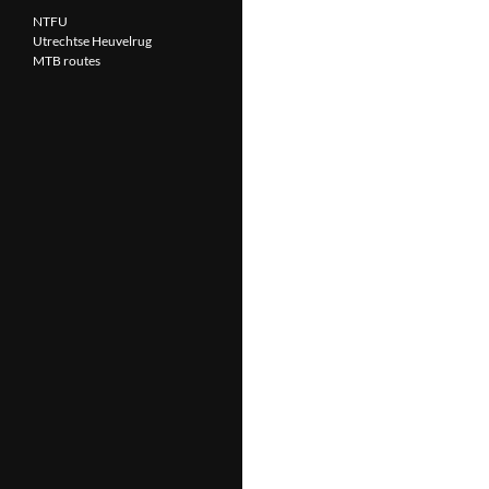
NTFU
Utrechtse Heuvelrug
MTB routes