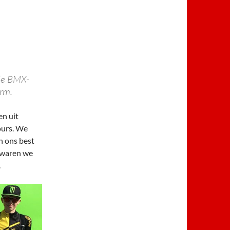
de BMX-
orm.
en uit
ours. We
n ons best
l waren we
.