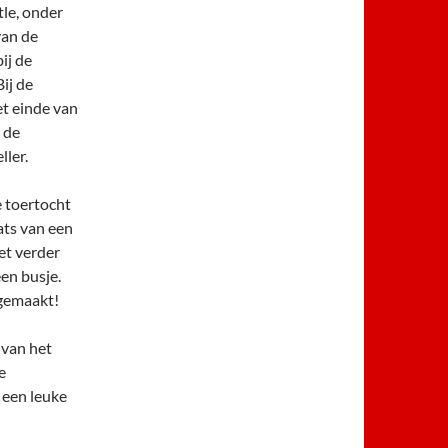
le, onder
van de
ij de
ij de
t einde van
 de
ler.
 toertocht
ats van een
et verder
en busje.
 gemaakt!
 van het
e
 een leuke