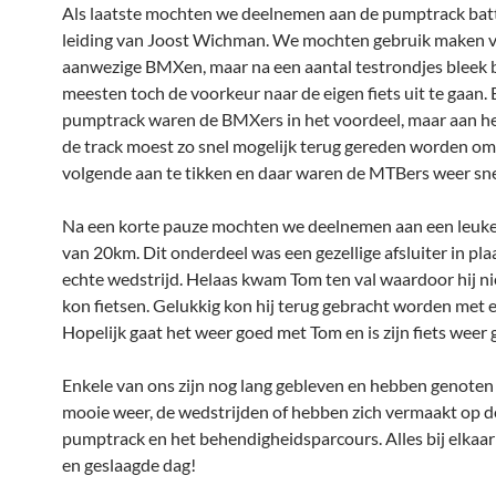
Als laatste mochten we deelnemen aan de pumptrack batt
leiding van Joost Wichman. We mochten gebruik maken 
aanwezige BMXen, maar na een aantal testrondjes bleek b
meesten toch de voorkeur naar de eigen fiets uit te gaan. B
pumptrack waren de BMXers in het voordeel, maar aan he
de track moest zo snel mogelijk terug gereden worden om
volgende aan te tikken en daar waren de MTBers weer snel
Na een korte pauze mochten we deelnemen aan een leuke
van 20km. Dit onderdeel was een gezellige afsluiter in pla
echte wedstrijd. Helaas kwam Tom ten val waardoor hij ni
kon fietsen. Gelukkig kon hij terug gebracht worden met e
Hopelijk gaat het weer goed met Tom en is zijn fiets weer
Enkele van ons zijn nog lang gebleven en hebben genoten
mooie weer, de wedstrijden of hebben zich vermaakt op d
pumptrack en het behendigheidsparcours. Alles bij elkaar
en geslaagde dag!