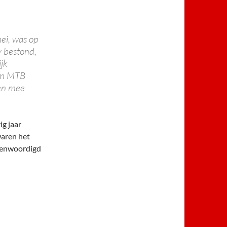
ei, was op
 bestond,
jk
km MTB
den mee
ig jaar
waren het
egenwoordigd