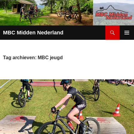
Zoeken
MBC Midden Nederland
GA
PRIMAI
NAAR
MENU
DE
INHOUD
Tag archieven: MBC jeugd