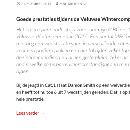
2 DECEMBER 2015
MBC MIDDEN NL
Goede prestaties tijdens de Veluwse Wintercomp
Het is een spannende strijd voor sommige MBC’ers t
Veluwse Wintercompetitie 2016. Een aantal MBC’ers
met nog een wedstrijd te gaan in verschillende cate
voor een podium plek en een aantal rijden zeker top
deelnemer verdiend nu al een grote pluim, zeker als 
onder welke soms barre weersomstandigheden men
rijden.
Bij de jeugd in
Cat.1
staat
Damon Smith
op een welverdie
en heeft tot nu toe 6 uit 7 wedstrijden gereden. Dat is op z
hele prestatie.
Lees verder
Uitslagen Veluwse Wintercompetitie
→