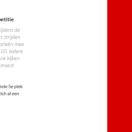
etitie
ijdens de
 strijden
gorieën mee
 10. Iedere
we kijken
 moest
nde 5e plek
ich al een