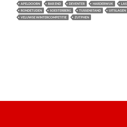
APELDOORN
BAR END
DEVENTER
HARDERWIJK
LAS
RONDETIJDEN
SOESTERBERG
TUSSENSTAND
UITSLAGEN
VELUWSE WINTERCOMPETITIE
ZUTPHEN