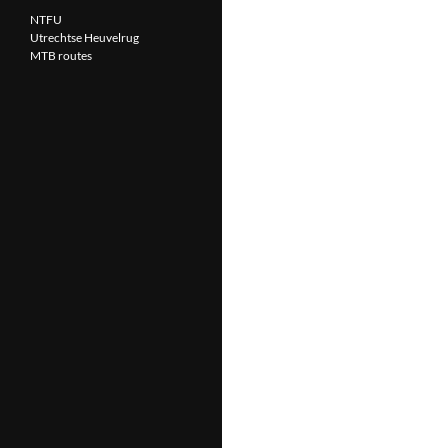
NTFU
Utrechtse Heuvelrug
MTB routes