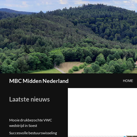
GA NAAR
Zoeken
MBC Midden Nederland
HOME
Laatste nieuws
Mooie drukbezochte VWC
wedstrijd in Soest
Succesvolle bestuurswisseling