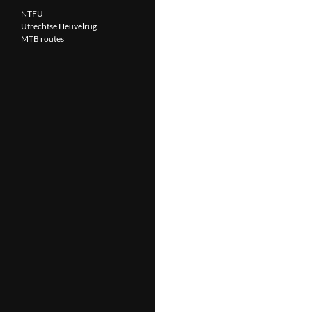
NTFU
Utrechtse Heuvelrug
MTB routes