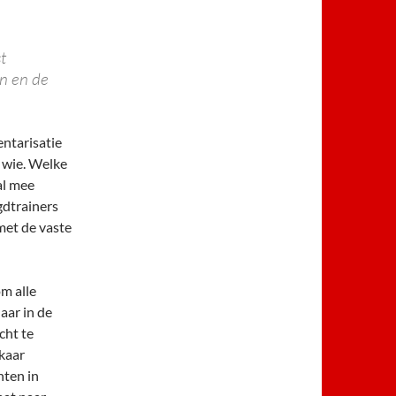
t
en en de
ntarisatie
j wie. Welke
al mee
gdtrainers
 met de vaste
om alle
laar in de
cht te
kaar
nten in