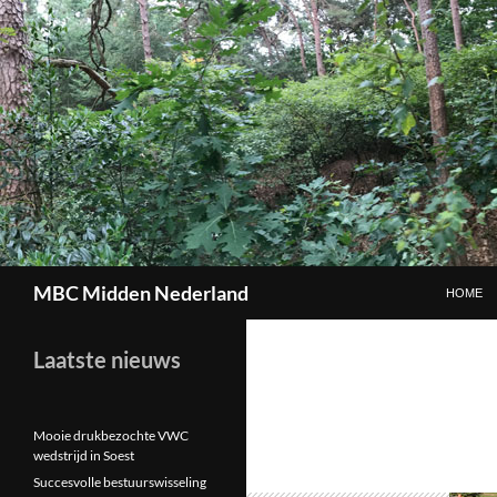
GA NAAR
Zoeken
MBC Midden Nederland
HOME
Laatste nieuws
Mooie drukbezochte VWC
wedstrijd in Soest
Succesvolle bestuurswisseling