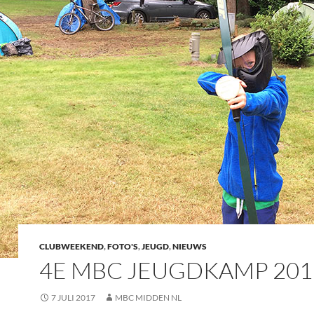
CLUBWEEKEND
,
FOTO'S
,
JEUGD
,
NIEUWS
4E MBC JEUGDKAMP 201
7 JULI 2017
MBC MIDDEN NL