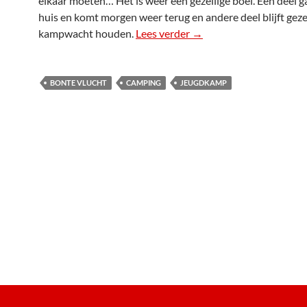
elkaar moeten… Het is weer een gezellige boel. Een deel g
huis en komt morgen weer terug en andere deel blijft geze
kampwacht houden.
Lees verder
4e MBC Jeugdkamp 20
→
BONTE VLUCHT
CAMPING
JEUGDKAMP