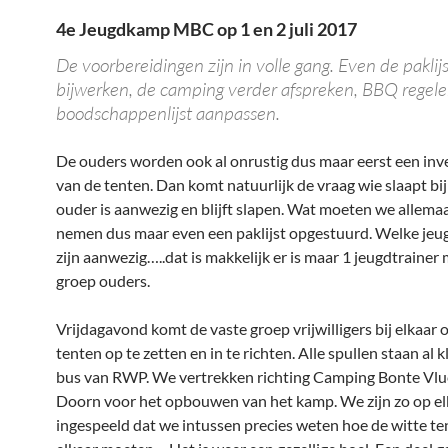
4e Jeugdkamp MBC op 1 en 2 juli 2017
De voorbereidingen zijn in volle gang. Even de paklijs
bijwerken, de camping verder afspreken, BBQ regel
boodschappenlijst aanpassen.
De ouders worden ook al onrustig dus maar eerst een inve
van de tenten. Dan komt natuurlijk de vraag wie slaapt bi
ouder is aanwezig en blijft slapen. Wat moeten we allema
nemen dus maar even een paklijst opgestuurd. Welke jeu
zijn aanwezig…..dat is makkelijk er is maar 1 jeugdtrainer
groep ouders.
Vrijdagavond komt de vaste groep vrijwilligers bij elkaar 
tenten op te zetten en in te richten. Alle spullen staan al k
bus van RWP. We vertrekken richting Camping Bonte Vlu
Doorn voor het opbouwen van het kamp. We zijn zo op el
ingespeeld dat we intussen precies weten hoe de witte te