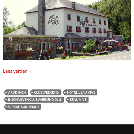
Lees verder
MBC Clubweekend 2018
→
ARDENNEN
CLUBWEEKEND
HOTEL L'EAU VIVE
INSCHRIJVEN CLUBWEEKEND 2018
L’EAU VIVE
VRESSE-SUR-SEMOI