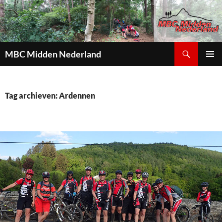
Zoeken
MBC Midden Nederland
GA
PRIMAI
NAAR
MENU
DE
INHOUD
Tag archieven: Ardennen