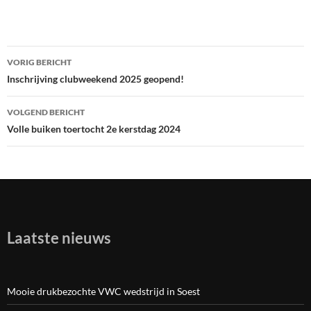
VORIG BERICHT
Bericht
Inschrijving clubweekend 2025 geopend!
navigatie
VOLGEND BERICHT
Volle buiken toertocht 2e kerstdag 2024
Laatste nieuws
Mooie drukbezochte VWC wedstrijd in Soest