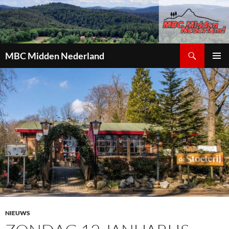
Zoeken
MBC Midden Nederland
GA
PRIMAI
NAAR
MENU
DE
INHOUD
NIEUWS