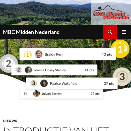
Zoeken
MBC Midden Nederland
GA
PRIMAI
NAAR
MENU
DE
INHOUD
NIEUWS
INTRODUCTIE VAN HET