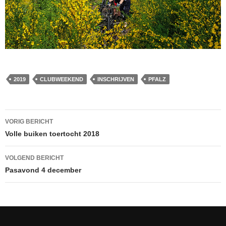
2019
CLUBWEEKEND
INSCHRIJVEN
PFALZ
VORIG BERICHT
Bericht
Volle buiken toertocht 2018
navigatie
VOLGEND BERICHT
Pasavond 4 december