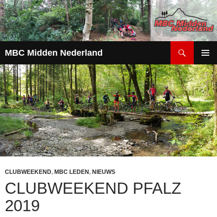
Zoeken
MBC Midden Nederland
GA
PRIMAI
NAAR
MENU
DE
INHOUD
CLUBWEEKEND
,
MBC LEDEN
,
NIEUWS
CLUBWEEKEND PFALZ
2019