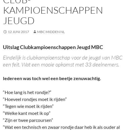
KAMPIOENSCHAPPEN
JEUGD
12 JUNI 2017
MBC MIDDEN NL
Uitslag Clubkampioenschappen Jeugd MBC
Eindelijk is clubkampioenschap voor de jeugd van MBC
een feit. Wat een mooie opkomst met 33 deelnemers.
Iedereen was toch wel een beetje zenuwachtig.
“Hoe lang is het rondje?”
“Hoeveel rondjes moet ik rijden”
“Tegen wie moet ik rijden”
“Welke kant moet ik op”
“Zijn er twee parcoursen”
“Wat een technisch en zwaar rondje daar heb ik als ouder al