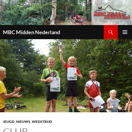
Zoeken
MBC Midden Nederland
GA
PRIMAI
NAAR
MENU
DE
INHOUD
JEUGD
,
NIEUWS
,
WEDSTRIJD
CLUB-