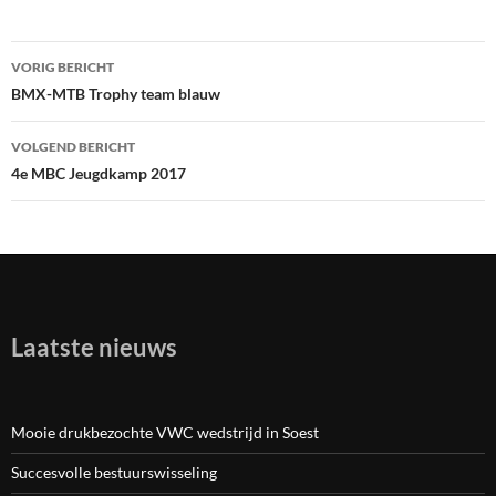
VORIG BERICHT
Bericht
BMX-MTB Trophy team blauw
navigatie
VOLGEND BERICHT
4e MBC Jeugdkamp 2017
Laatste nieuws
Mooie drukbezochte VWC wedstrijd in Soest
Succesvolle bestuurswisseling