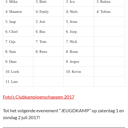
3. Mika
3. Britt
3. Ivo
3. Ruben
4. Maarten
4. Emily
4. Niels
4. Tobias
5. Jaap
5. Jort
5. Jesse
6. Chiel
6. Bas
6. Joep
7. Gijs
7. Tom
7. Nick
8. Stan
8. Rens
8. Roan
9. Dani
9. Jesper
10. Loek
10. Kevin
11. Lars
Foto’s Clubkampioenschappen 2017
Tot het volgende evenement “JEUGDKAMP” op zaterdag 1 en
zondag 2 juli 2017!