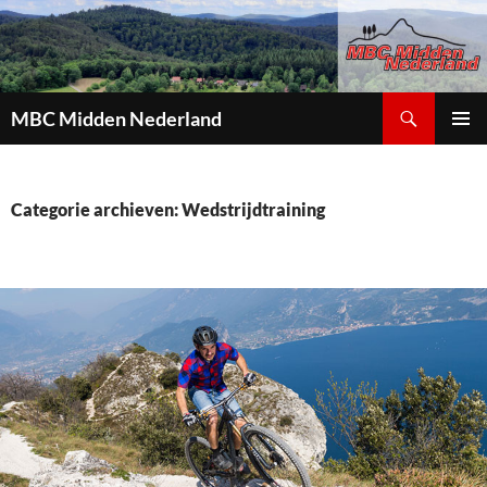
Zoeken
MBC Midden Nederland
GA
PRIMAI
NAAR
MENU
DE
INHOUD
Categorie archieven: Wedstrijdtraining