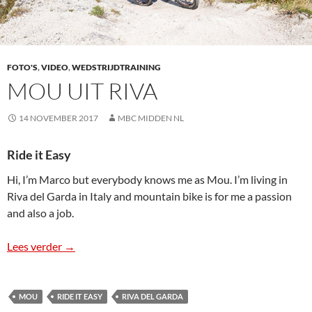
FOTO'S
,
VIDEO
,
WEDSTRIJDTRAINING
MOU UIT RIVA
14 NOVEMBER 2017
MBC MIDDEN NL
Ride it Easy
Hi, I’m Marco but everybody knows me as Mou. I’m living in
Riva del Garda in Italy and mountain bike is for me a passion
and also a job.
Lees verder
Mou uit Riva
→
MOU
RIDE IT EASY
RIVA DEL GARDA