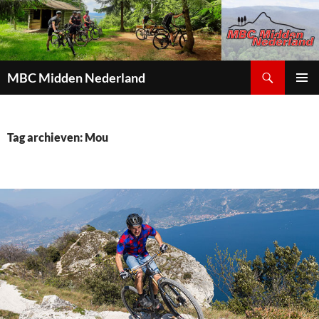
Zoeken
MBC Midden Nederland
GA
PRIMAI
NAAR
MENU
DE
INHOUD
Tag archieven: Mou