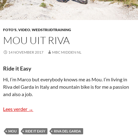
FOTO'S
,
VIDEO
,
WEDSTRIJDTRAINING
MOU UIT RIVA
14 NOVEMBER 2017
MBC MIDDEN NL
Ride it Easy
Hi, I’m Marco but everybody knows me as Mou. I’m living in
Riva del Garda in Italy and mountain bike is for me a passion
and also a job.
Lees verder
Mou uit Riva
→
MOU
RIDE IT EASY
RIVA DEL GARDA