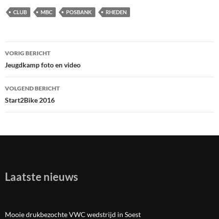
CLUB
MBC
POSBANK
RHEDEN
VORIG BERICHT
Bericht
Jeugdkamp foto en video
navigatie
VOLGEND BERICHT
Start2Bike 2016
Laatste nieuws
Mooie drukbezochte VWC wedstrijd in Soest