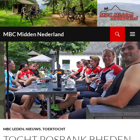
Zoeken
MBC Midden Nederland
GA
PRIMAI
NAAR
MENU
DE
INHOUD
MBC LEDEN
,
NIEUWS
,
TOERTOCHT
TOCHT POSBANK RHEDEN