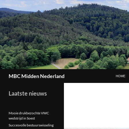
GA NAAR
Zoeken
MBC Midden Nederland
HOME
Laatste nieuws
Mooie drukbezochte VWC
wedstrijd in Soest
Succesvolle bestuurswisseling