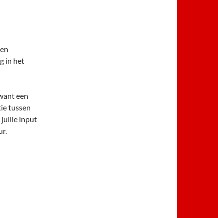
en
g in het
 want een
tie tussen
jullie input
r.