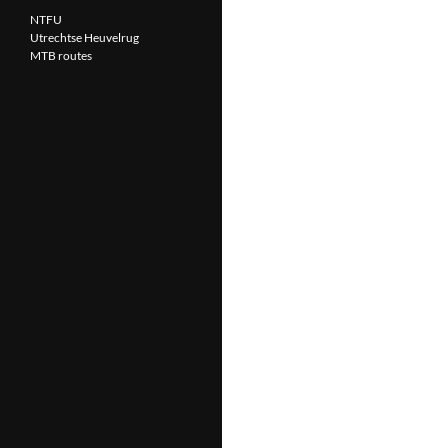
NTFU
Utrechtse Heuvelrug
MTB routes