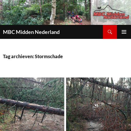
Zoeken
MBC Midden Nederland
GA
PRIMAI
NAAR
MENU
DE
INHOUD
Tag archieven: Stormschade